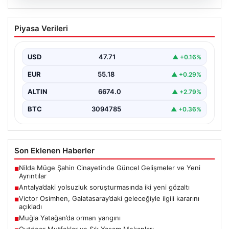
06.08.2026
Antalya’daki yolsuzluk soruşturmasında
Piyasa Verileri
iki yeni gözaltı
{ "title": "Antalya'daki Yolsuzluk Soruşturmasında İki
Yeni Gözaltı İşlemi", "content": "Antalya Büyükşehir
USD
47.71
▲ +0.16%
Belediyesi'ne yönelik…
EUR
55.18
▲ +0.29%
ALTIN
6674.0
▲ +2.79%
BTC
3094785
▲ +0.36%
Son Eklenen Haberler
Nilda Müge Şahin Cinayetinde Güncel Gelişmeler ve Yeni
■
Ayrıntılar
Antalya’daki yolsuzluk soruşturmasında iki yeni gözaltı
■
Victor Osimhen, Galatasaray’daki geleceğiyle ilgili kararını
■
açıkladı
Muğla Yatağan’da orman yangını
■