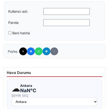
Kullanıcı adı:
Parola:
Beni hatırla
Paylaş:
Hava Durumu
☁
Ankara
NaN°C
ŞEHIR SEÇ