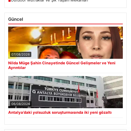
Outdoor Mutfaklar ve Şık Yaşam Mekanları
■
Güncel
07/08/2026
Nilda Müge Şahin Cinayetinde Güncel Gelişmeler ve Yeni
Ayrıntılar
06/08/2026
Antalya’daki yolsuzluk soruşturmasında iki yeni gözaltı