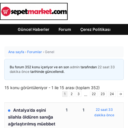
Güncel Haberler
Forum
Çerez Politikası
Ana sayfa
›
Forumlar
›
Genel
Bu forum 352 konu içeriyor ve en son
admin
tarafından
22 saat 33
dakika önce
tarihinde güncellendi.
15 konu görüntüleniyor - 1 ile 15 arası (toplam 352)
1
2
3
22
23
24
→
…
Antalya’da eşini
1
1
22 saat 33
dakika önce
silahla öldüren sanığa
ağırlaştırılmış müebbet