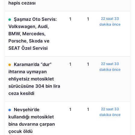
hapis cezası
Şaşmaz Oto Servis:
1
1
22 saat 33
dakika önce
Volkswagen, Audi,
BMW, Mercedes,
Porsche, Skoda ve
SEAT Özel Servisi
Karaman’da “dur”
1
1
22 saat 33
dakika önce
ihtarına uymayan
ehliyetsiz motosiklet
sürücüsüne 304 bin lira
ceza kesildi
Nevşehir’de
1
1
22 saat 33
dakika önce
kullandığı motosiklet
bina duvarına çarpan
çocuk öldü