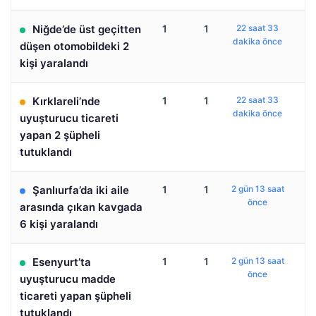
Niğde’de üst geçitten
1
1
22 saat 33
dakika önce
düşen otomobildeki 2
kişi yaralandı
Kırklareli’nde
1
1
22 saat 33
dakika önce
uyuşturucu ticareti
yapan 2 şüpheli
tutuklandı
Şanlıurfa’da iki aile
1
1
2 gün 13 saat
önce
arasında çıkan kavgada
6 kişi yaralandı
Esenyurt’ta
1
1
2 gün 13 saat
önce
uyuşturucu madde
ticareti yapan şüpheli
tutuklandı