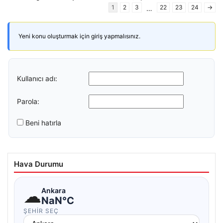
1
2
3
22
23
24
→
…
Yeni konu oluşturmak için giriş yapmalısınız.
Kullanıcı adı:
Parola:
Beni hatırla
Hava Durumu
☁
Ankara
NaN°C
ŞEHIR SEÇ