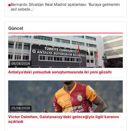
Bernardo Silva’dan Real Madrid açıklaması: ‘Buraya gelmemin
■
asıl sebebi…’
Güncel
06/08/2026
Antalya’daki yolsuzluk soruşturmasında iki yeni gözaltı
05/08/2026
Victor Osimhen, Galatasaray’daki geleceğiyle ilgili kararını
açıkladı