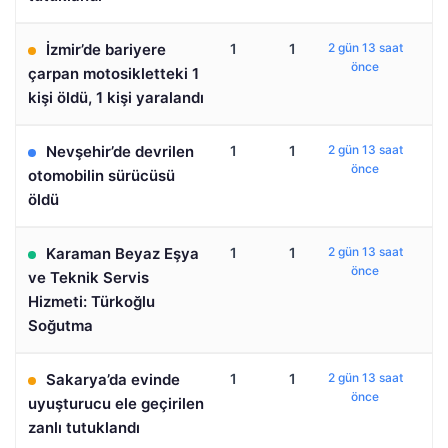
İzmir’de bariyere
1
1
2 gün 13 saat
önce
çarpan motosikletteki 1
kişi öldü, 1 kişi yaralandı
Nevşehir’de devrilen
1
1
2 gün 13 saat
önce
otomobilin sürücüsü
öldü
Karaman Beyaz Eşya
1
1
2 gün 13 saat
önce
ve Teknik Servis
Hizmeti: Türkoğlu
Soğutma
Sakarya’da evinde
1
1
2 gün 13 saat
önce
uyuşturucu ele geçirilen
zanlı tutuklandı