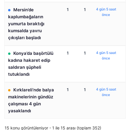
Mersin’de
1
1
4 gün 5 saat
önce
kaplumbağaların
yumurta bıraktığı
kumsalda yavru
çıkışları başladı
Konya’da başörtülü
1
1
4 gün 5 saat
önce
kadına hakaret edip
saldıran şüpheli
tutuklandı
Kırklareli’nde balya
1
1
4 gün 5 saat
önce
makinelerinin gündüz
çalışması 4 gün
yasaklandı
15 konu görüntüleniyor - 1 ile 15 arası (toplam 352)