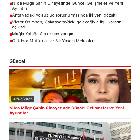
Nilda Müge Şahin Cinayetinde Güncel Gelişmeler ve Yeni
■
Ayrıntılar
Antalya’daki yolsuzluk soruşturmasında iki yeni gözaltı
■
Victor Osimhen, Galatasaray’daki geleceğiyle ilgili kararını
■
açıkladı
Muğla Yatağan’da orman yangını
■
Outdoor Mutfaklar ve Şık Yaşam Mekanları
■
Güncel
07/08/2026
Nilda Müge Şahin Cinayetinde Güncel Gelişmeler ve Yeni
Ayrıntılar