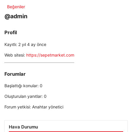
Beğeniler
@admin
Profil
Kayıtlı: 2 yıl 4 ay önce
Web sitesi:
https://sepetmarket.com
Forumlar
Başlattığı konular: 0
Oluşturulan yanıtlar: 0
Forum yetkisi: Anahtar yönetici
Hava Durumu