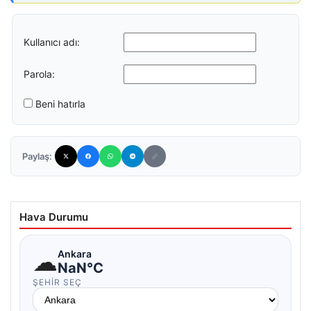
Kullanıcı adı:
Parola:
Beni hatırla
Paylaş:
Hava Durumu
☁
Ankara
NaN°C
ŞEHIR SEÇ