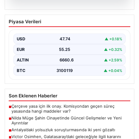
07.08.2026
Nilda Müge Şahin Cinayetinde Güncel
Piyasa Verileri
Gelişmeler ve Yeni Ayrıntılar
İstanbul'un Şişli ilçesinde meydana gelen ve genç bir
kadının hayatını kaybetmesine neden olan trajik…
USD
47.74
▲ +0.18%
EUR
55.25
▲ +0.32%
ALTIN
6660.6
▲ +2.59%
BTC
3100119
▲ +0.04%
Son Eklenen Haberler
Çerçeve yasa için ilk onay. Komisyondan geçen süreç
■
yasasında hangi maddeler var?
Nilda Müge Şahin Cinayetinde Güncel Gelişmeler ve Yeni
■
Ayrıntılar
Antalya’daki yolsuzluk soruşturmasında iki yeni gözaltı
■
Victor Osimhen, Galatasaray’daki geleceğiyle ilgili kararını
■