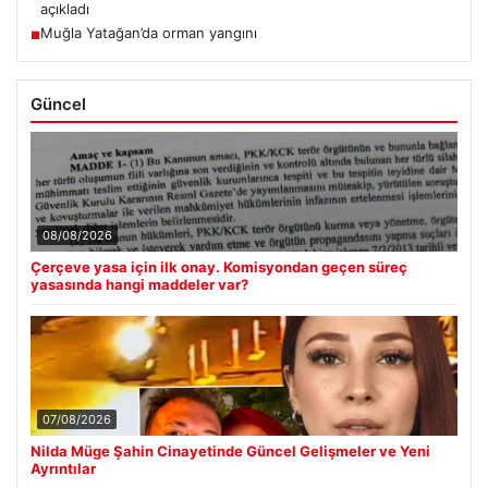
açıkladı
Muğla Yatağan’da orman yangını
■
Güncel
08/08/2026
Çerçeve yasa için ilk onay. Komisyondan geçen süreç
yasasında hangi maddeler var?
07/08/2026
Nilda Müge Şahin Cinayetinde Güncel Gelişmeler ve Yeni
Ayrıntılar