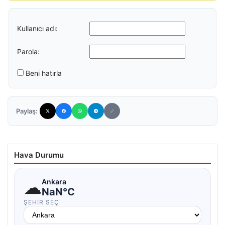
Kullanıcı adı:
Parola:
Beni hatırla
Paylaş:
Hava Durumu
☁
Ankara
NaN°C
ŞEHIR SEÇ