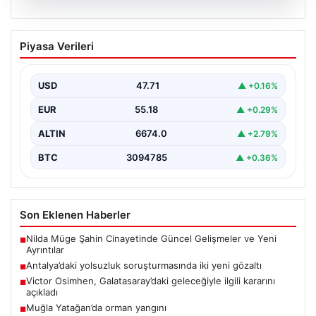
06.08.2026
Antalya’daki yolsuzluk soruşturmasında
Piyasa Verileri
iki yeni gözaltı
{ "title": "Antalya'daki Yolsuzluk Soruşturmasında İki
Yeni Gözaltı İşlemi", "content": "Antalya Büyükşehir
USD
47.71
▲ +0.16%
Belediyesi'ne yönelik…
EUR
55.18
▲ +0.29%
ALTIN
6674.0
▲ +2.79%
BTC
3094785
▲ +0.36%
Son Eklenen Haberler
Nilda Müge Şahin Cinayetinde Güncel Gelişmeler ve Yeni
■
Ayrıntılar
Antalya’daki yolsuzluk soruşturmasında iki yeni gözaltı
■
Victor Osimhen, Galatasaray’daki geleceğiyle ilgili kararını
■
açıkladı
Muğla Yatağan’da orman yangını
■