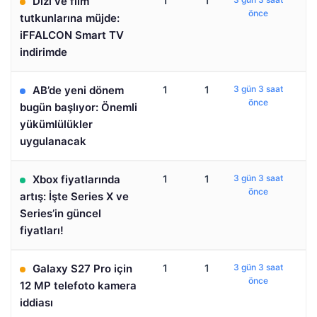
Dizi ve film
1
1
önce
tutkunlarına müjde:
iFFALCON Smart TV
indirimde
AB’de yeni dönem
1
1
3 gün 3 saat
önce
bugün başlıyor: Önemli
yükümlülükler
uygulanacak
Xbox fiyatlarında
1
1
3 gün 3 saat
önce
artış: İşte Series X ve
Series’in güncel
fiyatları!
Galaxy S27 Pro için
1
1
3 gün 3 saat
önce
12 MP telefoto kamera
iddiası