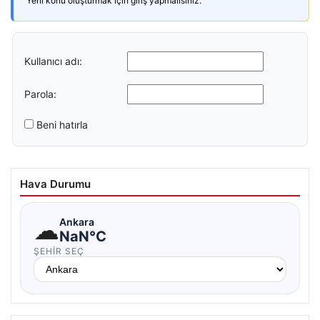
Yeni konu oluşturmak için giriş yapmalısınız.
Kullanıcı adı:
Parola:
Beni hatırla
Hava Durumu
☁
Ankara
NaN°C
ŞEHIR SEÇ