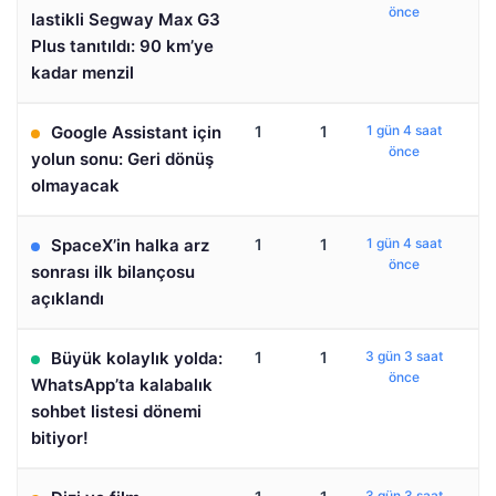
önce
lastikli Segway Max G3
Plus tanıtıldı: 90 km’ye
kadar menzil
Google Assistant için
1
1
1 gün 4 saat
önce
yolun sonu: Geri dönüş
olmayacak
SpaceX’in halka arz
1
1
1 gün 4 saat
önce
sonrası ilk bilançosu
açıklandı
Büyük kolaylık yolda:
1
1
3 gün 3 saat
önce
WhatsApp’ta kalabalık
sohbet listesi dönemi
bitiyor!
3 gün 3 saat