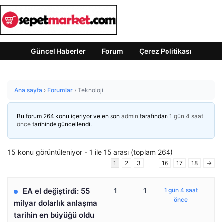
Güncel Haberler
Forum
Çerez Politikası
Ana sayfa
›
Forumlar
›
Teknoloji
Bu forum 264 konu içeriyor ve en son
admin
tarafından
1 gün 4 saat
önce
tarihinde güncellendi.
15 konu görüntüleniyor - 1 ile 15 arası (toplam 264)
1
2
3
16
17
18
→
…
EA el değiştirdi: 55
1
1
1 gün 4 saat
önce
milyar dolarlık anlaşma
tarihin en büyüğü oldu