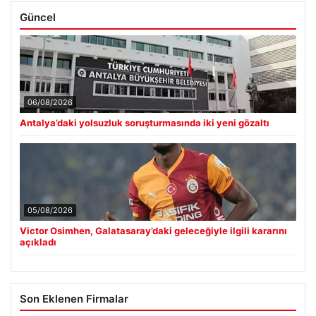
Güncel
06/08/2026
Antalya’daki yolsuzluk soruşturmasında iki yeni gözaltı
05/08/2026
Victor Osimhen, Galatasaray’daki geleceğiyle ilgili kararını
açıkladı
Son Eklenen Firmalar