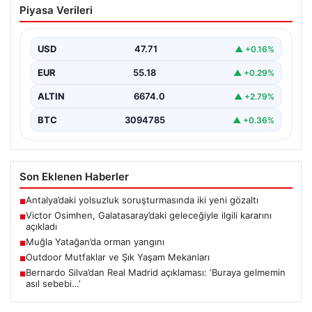
Piyasa Verileri
geleceğiyle ilgili kararını açıkladı
Galatasaray'ın yıldız forveti Victor Osimhen, son
dönemde gösterdiği etkileyici performansla Avrupa'nın
USD
47.71
▲ +0.16%
önde gelen kulüplerinin…
EUR
55.18
▲ +0.29%
ALTIN
6674.0
▲ +2.79%
BTC
3094785
▲ +0.36%
Son Eklenen Haberler
Antalya’daki yolsuzluk soruşturmasında iki yeni gözaltı
■
Victor Osimhen, Galatasaray’daki geleceğiyle ilgili kararını
■
açıkladı
Muğla Yatağan’da orman yangını
■
Outdoor Mutfaklar ve Şık Yaşam Mekanları
■
Bernardo Silva’dan Real Madrid açıklaması: ‘Buraya gelmemin
■
asıl sebebi…’