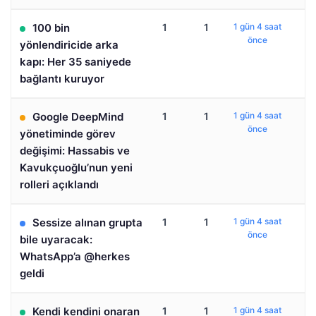
100 bin
1
1
1 gün 4 saat
önce
yönlendiricide arka
kapı: Her 35 saniyede
bağlantı kuruyor
Google DeepMind
1
1
1 gün 4 saat
önce
yönetiminde görev
değişimi: Hassabis ve
Kavukçuoğlu’nun yeni
rolleri açıklandı
Sessize alınan grupta
1
1
1 gün 4 saat
önce
bile uyaracak:
WhatsApp’a @herkes
geldi
Kendi kendini onaran
1
1
1 gün 4 saat