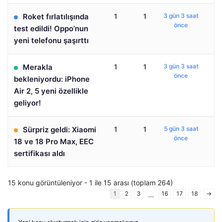
Roket fırlatılışında
1
1
3 gün 3 saat
önce
test edildi! Oppo’nun
yeni telefonu şaşırttı
Merakla
1
1
3 gün 3 saat
önce
bekleniyordu: iPhone
Air 2, 5 yeni özellikle
geliyor!
Sürpriz geldi: Xiaomi
1
1
5 gün 3 saat
önce
18 ve 18 Pro Max, EEC
sertifikası aldı
15 konu görüntüleniyor - 1 ile 15 arası (toplam 264)
1
2
3
16
17
18
→
…