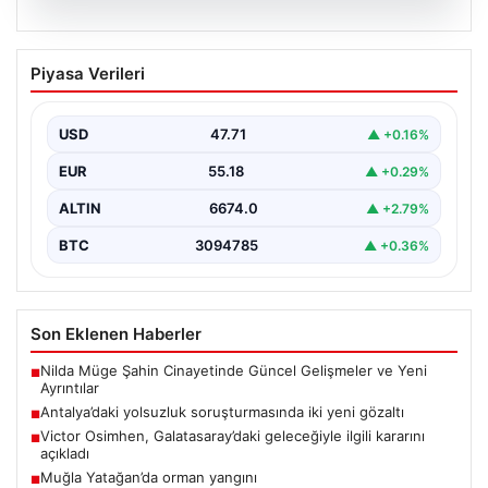
06.08.2026
Antalya’daki yolsuzluk soruşturmasında
Piyasa Verileri
iki yeni gözaltı
{ "title": "Antalya'daki Yolsuzluk Soruşturmasında İki
Yeni Gözaltı İşlemi", "content": "Antalya Büyükşehir
USD
47.71
▲ +0.16%
Belediyesi'ne yönelik…
EUR
55.18
▲ +0.29%
ALTIN
6674.0
▲ +2.79%
BTC
3094785
▲ +0.36%
Son Eklenen Haberler
Nilda Müge Şahin Cinayetinde Güncel Gelişmeler ve Yeni
■
Ayrıntılar
Antalya’daki yolsuzluk soruşturmasında iki yeni gözaltı
■
Victor Osimhen, Galatasaray’daki geleceğiyle ilgili kararını
■
açıkladı
Muğla Yatağan’da orman yangını
■