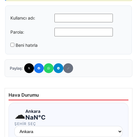
Kullanıcı adı:
Parola:
Beni hatırla
Paylaş:
Hava Durumu
☁
Ankara
NaN°C
ŞEHIR SEÇ