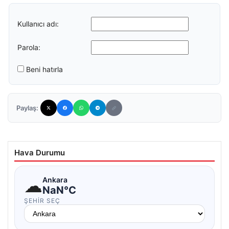
Kullanıcı adı:
Parola:
Beni hatırla
Paylaş:
Hava Durumu
☁
Ankara
NaN°C
ŞEHIR SEÇ