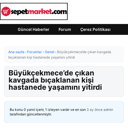
Güncel Haberler
Forum
Çerez Politikası
Ana sayfa
›
Forumlar
›
Genel
›
Büyükçekmece’de çıkan kavgada
bıçaklanan kişi hastanede yaşamını yitirdi
Büyükçekmece’de çıkan
kavgada bıçaklanan kişi
hastanede yaşamını yitirdi
Bu konu 0 yanıt içerir, 1 izleyen vardır ve en son
3 ay önce
admin
tarafından güncellenmiştir.