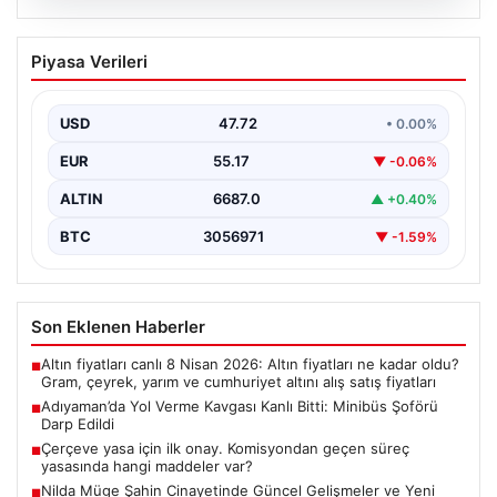
09.08.2026
Adıyaman’da Yol Verme Kavgası Kanlı
Piyasa Verileri
Bitti: Minibüs Şoförü Darp Edildi
Adıyaman kent merkezinde yaşanan üzücü olayda, iki
şahıs arasında yol verme meselesi yüzünden çıkan…
USD
47.72
• 0.00%
EUR
55.17
▼ -0.06%
ALTIN
6687.0
▲ +0.40%
BTC
3056971
▼ -1.59%
Son Eklenen Haberler
Altın fiyatları canlı 8 Nisan 2026: Altın fiyatları ne kadar oldu?
■
Gram, çeyrek, yarım ve cumhuriyet altını alış satış fiyatları
Adıyaman’da Yol Verme Kavgası Kanlı Bitti: Minibüs Şoförü
■
Darp Edildi
Çerçeve yasa için ilk onay. Komisyondan geçen süreç
■
yasasında hangi maddeler var?
Nilda Müge Şahin Cinayetinde Güncel Gelişmeler ve Yeni
■