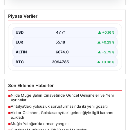
06.08.2026
Antalya’daki yolsuzluk soruşturmasında
Piyasa Verileri
iki yeni gözaltı
{ "title": "Antalya'daki Yolsuzluk Soruşturmasında İki
Yeni Gözaltı İşlemi", "content": "Antalya Büyükşehir
USD
47.71
▲ +0.16%
Belediyesi'ne yönelik…
EUR
55.18
▲ +0.29%
ALTIN
6674.0
▲ +2.79%
BTC
3094785
▲ +0.36%
Son Eklenen Haberler
Nilda Müge Şahin Cinayetinde Güncel Gelişmeler ve Yeni
■
Ayrıntılar
Antalya’daki yolsuzluk soruşturmasında iki yeni gözaltı
■
Victor Osimhen, Galatasaray’daki geleceğiyle ilgili kararını
■
açıkladı
Muğla Yatağan’da orman yangını
■