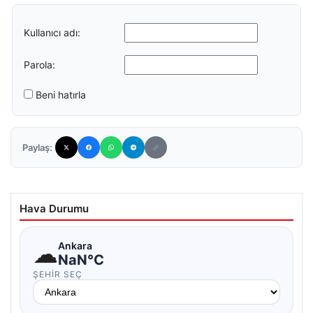
Kullanıcı adı:
Parola:
Beni hatırla
Paylaş:
Hava Durumu
☁
Ankara
NaN°C
ŞEHIR SEÇ