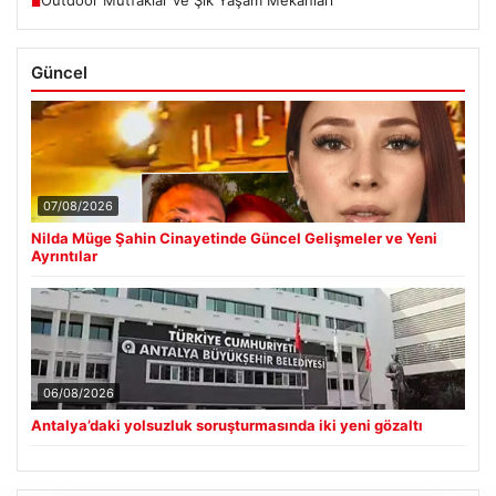
Outdoor Mutfaklar ve Şık Yaşam Mekanları
■
Güncel
07/08/2026
Nilda Müge Şahin Cinayetinde Güncel Gelişmeler ve Yeni
Ayrıntılar
06/08/2026
Antalya’daki yolsuzluk soruşturmasında iki yeni gözaltı