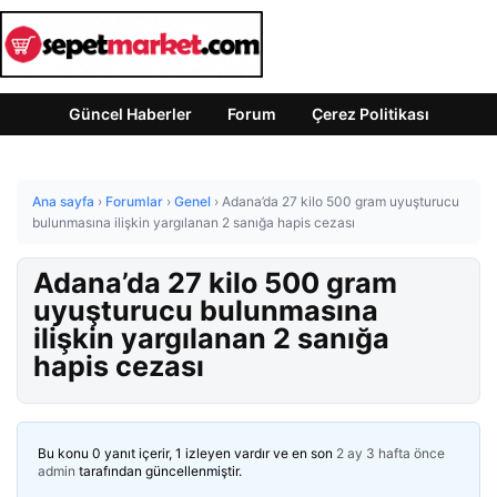
Güncel Haberler
Forum
Çerez Politikası
Ana sayfa
›
Forumlar
›
Genel
›
Adana’da 27 kilo 500 gram uyuşturucu
bulunmasına ilişkin yargılanan 2 sanığa hapis cezası
Adana’da 27 kilo 500 gram
uyuşturucu bulunmasına
ilişkin yargılanan 2 sanığa
hapis cezası
Bu konu 0 yanıt içerir, 1 izleyen vardır ve en son
2 ay 3 hafta önce
admin
tarafından güncellenmiştir.