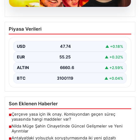
07.08.2026
Nilda Müge Şahin Cinayetinde Güncel
Piyasa Verileri
Gelişmeler ve Yeni Ayrıntılar
İstanbul'un Şişli ilçesinde meydana gelen ve genç bir
kadının hayatını kaybetmesine neden olan trajik…
USD
47.74
▲ +0.18%
EUR
55.25
▲ +0.32%
ALTIN
6660.6
▲ +2.59%
BTC
3100119
▲ +0.04%
Son Eklenen Haberler
Çerçeve yasa için ilk onay. Komisyondan geçen süreç
■
yasasında hangi maddeler var?
Nilda Müge Şahin Cinayetinde Güncel Gelişmeler ve Yeni
■
Ayrıntılar
Antalya’daki yolsuzluk soruşturmasında iki yeni gözaltı
■