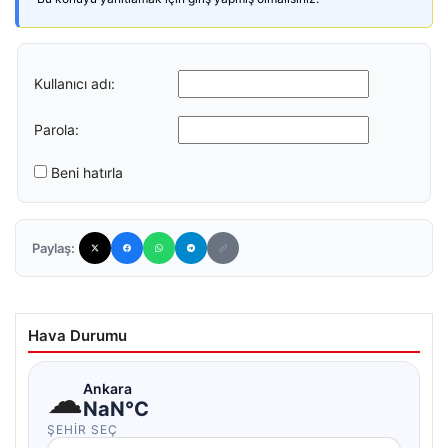
Kullanıcı adı:
Parola:
Beni hatırla
Paylaş:
Hava Durumu
☁
Ankara
NaN°C
ŞEHIR SEÇ