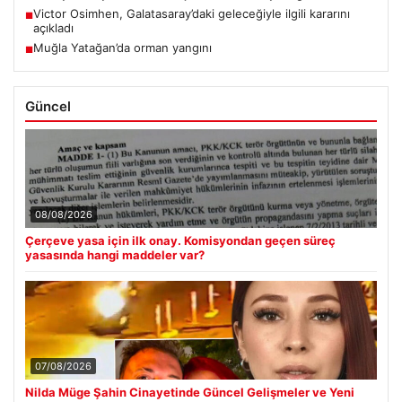
Victor Osimhen, Galatasaray’daki geleceğiyle ilgili kararını
■
açıkladı
Muğla Yatağan’da orman yangını
■
Güncel
08/08/2026
Çerçeve yasa için ilk onay. Komisyondan geçen süreç
yasasında hangi maddeler var?
07/08/2026
Nilda Müge Şahin Cinayetinde Güncel Gelişmeler ve Yeni