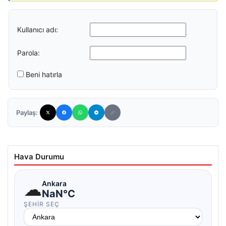
Kullanıcı adı:
Parola:
Beni hatırla
Paylaş:
Hava Durumu
☁
Ankara
NaN°C
ŞEHIR SEÇ