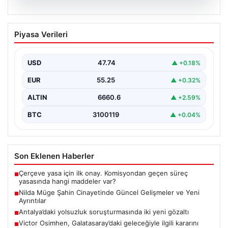
07.08.2026
Nilda Müge Şahin Cinayetinde Güncel
Piyasa Verileri
Gelişmeler ve Yeni Ayrıntılar
İstanbul'un Şişli ilçesinde meydana gelen ve genç bir
kadının hayatını kaybetmesine neden olan trajik…
USD
47.74
▲ +0.18%
EUR
55.25
▲ +0.32%
ALTIN
6660.6
▲ +2.59%
BTC
3100119
▲ +0.04%
Son Eklenen Haberler
Çerçeve yasa için ilk onay. Komisyondan geçen süreç
■
yasasında hangi maddeler var?
Nilda Müge Şahin Cinayetinde Güncel Gelişmeler ve Yeni
■
Ayrıntılar
Antalya’daki yolsuzluk soruşturmasında iki yeni gözaltı
■
Victor Osimhen, Galatasaray’daki geleceğiyle ilgili kararını
■