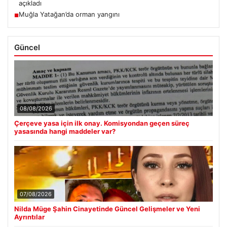
açıkladı
Muğla Yatağan’da orman yangını
■
Güncel
08/08/2026
Çerçeve yasa için ilk onay. Komisyondan geçen süreç
yasasında hangi maddeler var?
07/08/2026
Nilda Müge Şahin Cinayetinde Güncel Gelişmeler ve Yeni
Ayrıntılar