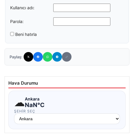
Kullanıcı adı:
Parola:
Beni hatırla
Paylaş:
Hava Durumu
☁
Ankara
NaN°C
ŞEHIR SEÇ