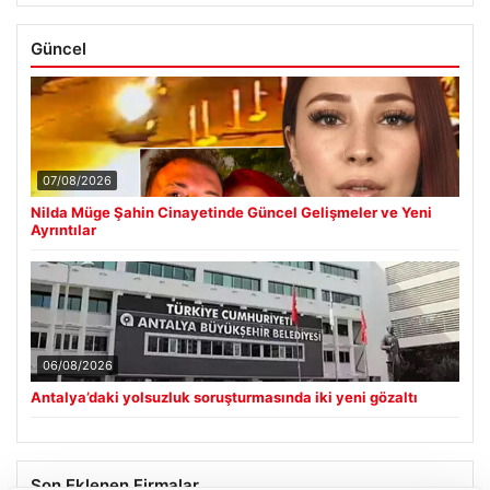
Güncel
07/08/2026
Nilda Müge Şahin Cinayetinde Güncel Gelişmeler ve Yeni
Ayrıntılar
06/08/2026
Antalya’daki yolsuzluk soruşturmasında iki yeni gözaltı
Son Eklenen Firmalar