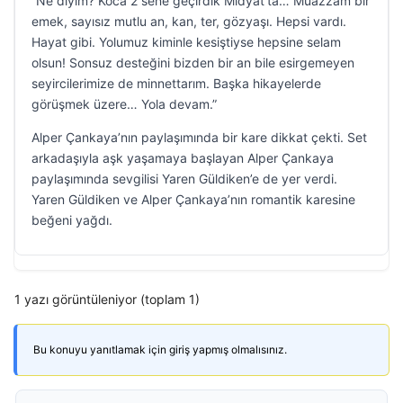
“Ne diyim? Koca 2 sene geçirdik Midyat’ta… Muazzam bir
emek, sayısız mutlu an, kan, ter, gözyaşı. Hepsi vardı.
Hayat gibi. Yolumuz kiminle kesiştiyse hepsine selam
olsun! Sonsuz desteğini bizden bir an bile esirgemeyen
seyircilerimize de minnettarım. Başka hikayelerde
görüşmek üzere… Yola devam.”
Alper Çankaya’nın paylaşımında bir kare dikkat çekti. Set
arkadaşıyla aşk yaşamaya başlayan Alper Çankaya
paylaşımında sevgilisi Yaren Güldiken’e de yer verdi.
Yaren Güldiken ve Alper Çankaya’nın romantik karesine
beğeni yağdı.
1 yazı görüntüleniyor (toplam 1)
Bu konuyu yanıtlamak için giriş yapmış olmalısınız.