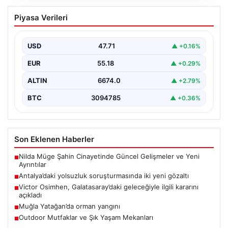
Antalya’daki yolsuzluk soruşturmasında
Piyasa Verileri
iki yeni gözaltı
{ "title": "Antalya'daki Yolsuzluk Soruşturmasında İki
Yeni Gözaltı İşlemi", "content": "Antalya Büyükşehir
USD
47.71
▲ +0.16%
Belediyesi'ne yönelik…
EUR
55.18
▲ +0.29%
ALTIN
6674.0
▲ +2.79%
BTC
3094785
▲ +0.36%
Son Eklenen Haberler
Nilda Müge Şahin Cinayetinde Güncel Gelişmeler ve Yeni
■
Ayrıntılar
Antalya’daki yolsuzluk soruşturmasında iki yeni gözaltı
■
Victor Osimhen, Galatasaray’daki geleceğiyle ilgili kararını
■
açıkladı
Muğla Yatağan’da orman yangını
■
Outdoor Mutfaklar ve Şık Yaşam Mekanları
■