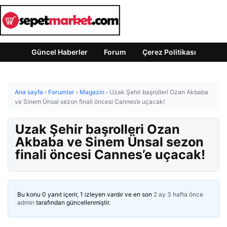
Güncel Haberler
Forum
Çerez Politikası
Ana sayfa
›
Forumlar
›
Magazin
›
Uzak Şehir başrolleri Ozan Akbaba
ve Sinem Ünsal sezon finali öncesi Cannes’e uçacak!
Uzak Şehir başrolleri Ozan
Akbaba ve Sinem Ünsal sezon
finali öncesi Cannes’e uçacak!
Bu konu 0 yanıt içerir, 1 izleyen vardır ve en son
2 ay 3 hafta önce
admin
tarafından güncellenmiştir.