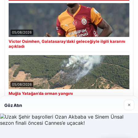
05/08/2026
Victor Osimhen, Galatasaray’daki geleceğiyle ilgili kararını
açıkladı
05/08/2026
Muğla Yatağan’da orman yangını
×
Göz Atın
Son Eklenen Firmalar
Hastaş Beton