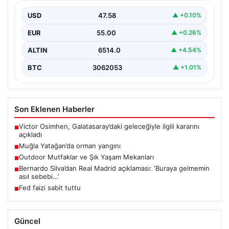
Altında", "content": "Muğla'nın Yatağan ilçesinde
görülen orman…
USD
47.58
▲ +0.10%
EUR
55.00
▲ +0.26%
ALTIN
6514.0
▲ +4.54%
BTC
3062053
▲ +1.01%
Son Eklenen Haberler
Victor Osimhen, Galatasaray’daki geleceğiyle ilgili kararını
■
açıkladı
Muğla Yatağan’da orman yangını
■
Outdoor Mutfaklar ve Şık Yaşam Mekanları
■
Bernardo Silva’dan Real Madrid açıklaması: ‘Buraya gelmemin
■
asıl sebebi…’
Fed faizi sabit tuttu
■
Güncel