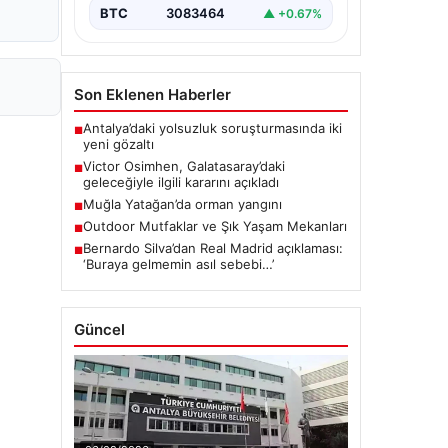
BTC
3083464
▲ +0.67%
Son Eklenen Haberler
Antalya’daki yolsuzluk soruşturmasında iki
■
yeni gözaltı
Victor Osimhen, Galatasaray’daki
■
geleceğiyle ilgili kararını açıkladı
Muğla Yatağan’da orman yangını
■
Outdoor Mutfaklar ve Şık Yaşam Mekanları
■
Bernardo Silva’dan Real Madrid açıklaması:
■
‘Buraya gelmemin asıl sebebi…’
Güncel