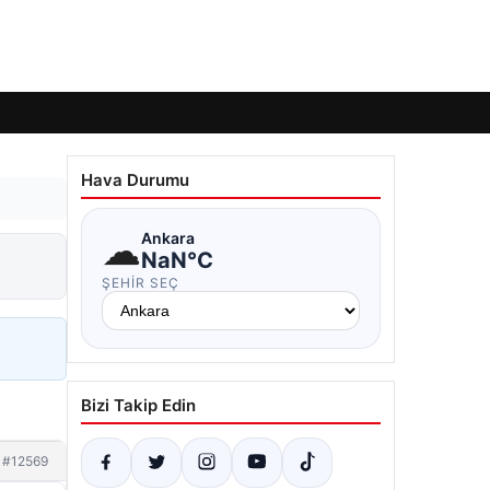
Hava Durumu
☁
Ankara
NaN°C
ŞEHIR SEÇ
Bizi Takip Edin
#12569