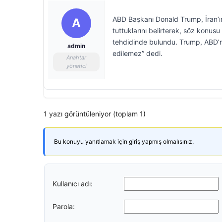
ABD Başkanı Donald Trump, İran’ın
A
tuttuklarını belirterek, söz konus
tehdidinde bulundu. Trump, ABD’nin
admin
edilemez” dedi.
Anahtar
yönetici
1 yazı görüntüleniyor (toplam 1)
Bu konuyu yanıtlamak için giriş yapmış olmalısınız.
Kullanıcı adı:
Parola: