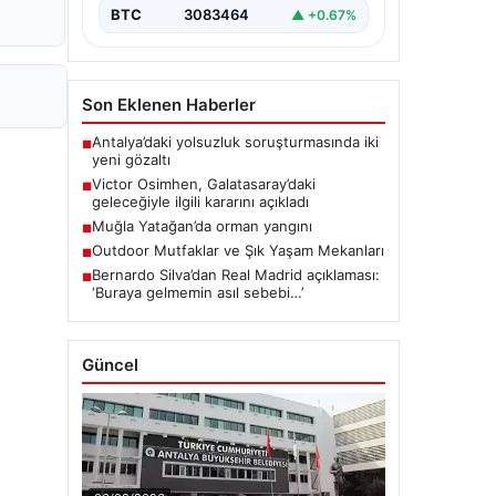
BTC
3083464
▲ +0.67%
Son Eklenen Haberler
Antalya’daki yolsuzluk soruşturmasında iki
■
yeni gözaltı
Victor Osimhen, Galatasaray’daki
■
geleceğiyle ilgili kararını açıkladı
Muğla Yatağan’da orman yangını
■
Outdoor Mutfaklar ve Şık Yaşam Mekanları
■
Bernardo Silva’dan Real Madrid açıklaması:
■
‘Buraya gelmemin asıl sebebi…’
Güncel