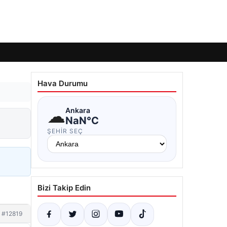
Hava Durumu
☁
Ankara
NaN°C
ŞEHIR SEÇ
Bizi Takip Edin
#12819