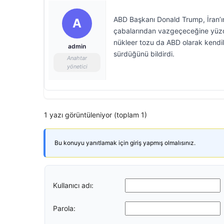
ABD Başkanı Donald Trump, İran’ı
A
çabalarından vazgeçeceğine yüzde
nükleer tozu da ABD olarak kendil
admin
sürdüğünü bildirdi.
Anahtar
yönetici
1 yazı görüntüleniyor (toplam 1)
Bu konuyu yanıtlamak için giriş yapmış olmalısınız.
Kullanıcı adı:
Parola: