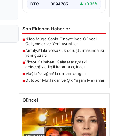
BTC
3094785
▲ +0.36%
Son Eklenen Haberler
Nilda Müge Şahin Cinayetinde Güncel
■
Gelişmeler ve Yeni Ayrıntılar
Antalya’daki yolsuzluk soruşturmasında iki
■
yeni gözaltı
Victor Osimhen, Galatasaray’daki
■
geleceğiyle ilgili kararını açıkladı
Muğla Yatağan’da orman yangını
■
Outdoor Mutfaklar ve Şık Yaşam Mekanları
■
Güncel