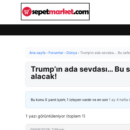
Ana sayfa
›
Forumlar
›
Dünya
›
Trump’ın ada sevdası… Bu sefer
Trump’ın ada sevdası… Bu se
alacak!
Bu konu 0 yanıt içerir, 1 izleyen vardır ve en son
1 ay 4 hafta
1 yazı görüntüleniyor (toplam 1)
09/06/2026: 2:59 pm