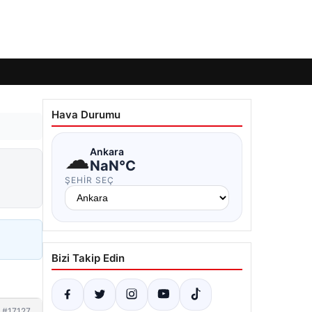
Hava Durumu
☁
Ankara
NaN°C
ŞEHIR SEÇ
Bizi Takip Edin
#17127