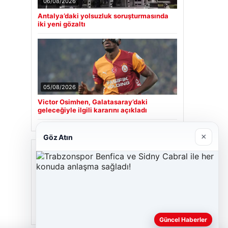
06/08/2026
Antalya’daki yolsuzluk soruşturmasında
iki yeni gözaltı
05/08/2026
Victor Osimhen, Galatasaray’daki
geleceğiyle ilgili kararını açıkladı
×
Göz Atın
Son Eklenen Firmalar
Hastaş Beton
26/05/2026
Güncel Haberler