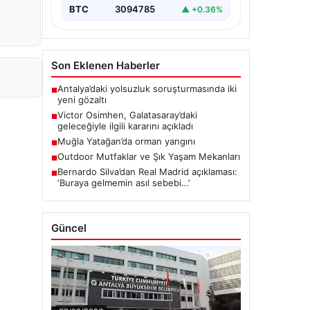
BTC
3094785
▲ +0.36%
Son Eklenen Haberler
Antalya’daki yolsuzluk soruşturmasında iki
■
yeni gözaltı
Victor Osimhen, Galatasaray’daki
■
geleceğiyle ilgili kararını açıkladı
Muğla Yatağan’da orman yangını
■
Outdoor Mutfaklar ve Şık Yaşam Mekanları
■
Bernardo Silva’dan Real Madrid açıklaması:
■
‘Buraya gelmemin asıl sebebi…’
Güncel