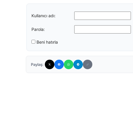
Kullanıcı adı:
Parola:
Beni hatırla
Paylaş: