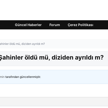
Güncel Haberler
Forum
Çerez Politikası
ahinler öldü mü, diziden ayrıldı m?
 Şahinler öldü mü, diziden ayrıldı m?
min
tarafından güncellenmiştir.