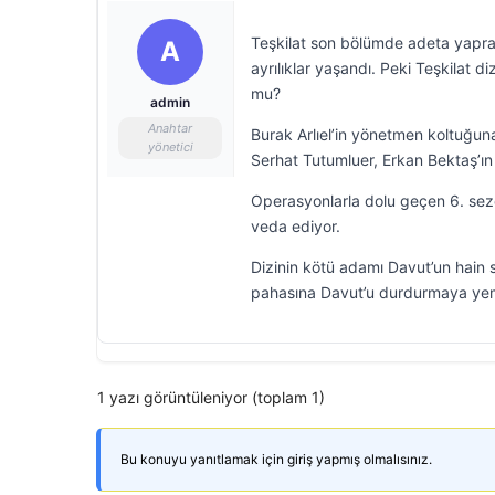
Teşkilat son bölümde adeta yapra
A
ayrılıklar yaşandı. Peki Teşkilat d
mu?
admin
Anahtar
Burak Arlıel’in yönetmen koltuğun
yönetici
Serhat Tutumluer, Erkan Bektaş’ın
Operasyonlarla dolu geçen 6. sezo
veda ediyor.
Dizinin kötü adamı Davut’un hain s
pahasına Davut’u durdurmaya yem
1 yazı görüntüleniyor (toplam 1)
Bu konuyu yanıtlamak için giriş yapmış olmalısınız.