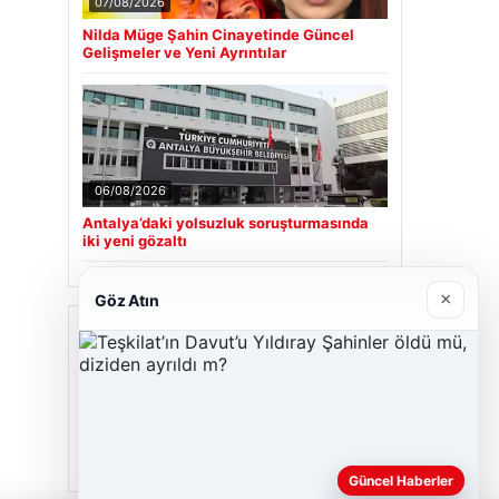
07/08/2026
Nilda Müge Şahin Cinayetinde Güncel
Gelişmeler ve Yeni Ayrıntılar
06/08/2026
Antalya’daki yolsuzluk soruşturmasında
iki yeni gözaltı
×
Göz Atın
Son Eklenen Firmalar
Hastaş Beton
26/05/2026
Güncel Haberler