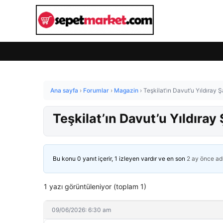
Ana sayfa
›
Forumlar
›
Magazin
›
Teşkilat’ın Davut’u Yıldıray Ş
Teşkilat’ın Davut’u Yıldıray
Bu konu 0 yanıt içerir, 1 izleyen vardır ve en son
2 ay önce
ad
1 yazı görüntüleniyor (toplam 1)
09/06/2026: 6:30 am