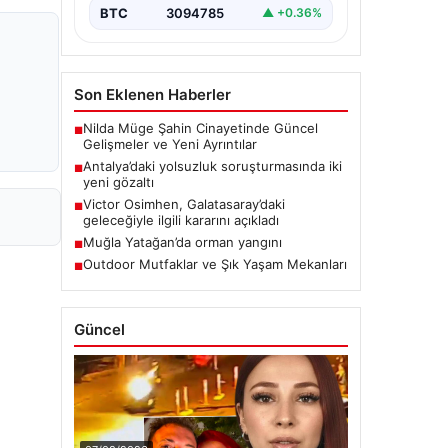
BTC
3094785
▲ +0.36%
Son Eklenen Haberler
Nilda Müge Şahin Cinayetinde Güncel
■
Gelişmeler ve Yeni Ayrıntılar
Antalya’daki yolsuzluk soruşturmasında iki
■
yeni gözaltı
Victor Osimhen, Galatasaray’daki
■
geleceğiyle ilgili kararını açıkladı
Muğla Yatağan’da orman yangını
■
Outdoor Mutfaklar ve Şık Yaşam Mekanları
■
Güncel