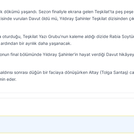
k dökümü yaşandı. Sezon finaliyle ekrana gelen Teşkilat’ta peş peşe
izisinde vurulan Davut öldü mü, Yıldıray Şahinler Teşkilat dizisinden çı
a oturduğu, Teşkilat Yazı Grubu’nun kaleme aldığı dizide Rabia Soytü
 ardından bir ayrılık daha yaşanacak.
nun final bölümünde Yıldıray Şahinler’in hayat verdiği Davut hikâye
aldırısı sonrası düğün bir faciaya dönüşürken Altay (Tolga Sarıtaş) ca
in eder.