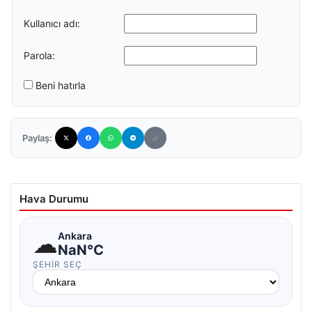
Kullanıcı adı:
Parola:
Beni hatırla
Paylaş:
Hava Durumu
☁
Ankara
NaN°C
ŞEHIR SEÇ