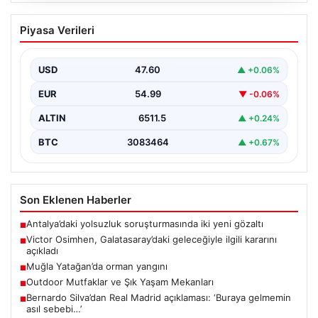
Victor Osimhen, Galatasaray’daki
Piyasa Verileri
geleceğiyle ilgili kararını açıkladı
Galatasaray'ın yıldız forveti Victor Osimhen, son
dönemde gösterdiği etkileyici performansla Avrupa'nın
USD
47.60
▲ +0.06%
önde gelen kulüplerinin…
EUR
54.99
▼ -0.06%
ALTIN
6511.5
▲ +0.24%
BTC
3083464
▲ +0.67%
Son Eklenen Haberler
Antalya’daki yolsuzluk soruşturmasında iki yeni gözaltı
■
Victor Osimhen, Galatasaray’daki geleceğiyle ilgili kararını
■
açıkladı
Muğla Yatağan’da orman yangını
■
Outdoor Mutfaklar ve Şık Yaşam Mekanları
■
Bernardo Silva’dan Real Madrid açıklaması: ‘Buraya gelmemin
■
asıl sebebi…’