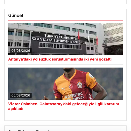
Güncel
06/08/2026
Antalya’daki yolsuzluk soruşturmasında iki yeni gözaltı
05/08/2026
Victor Osimhen, Galatasaray’daki geleceğiyle ilgili kararını
açıkladı