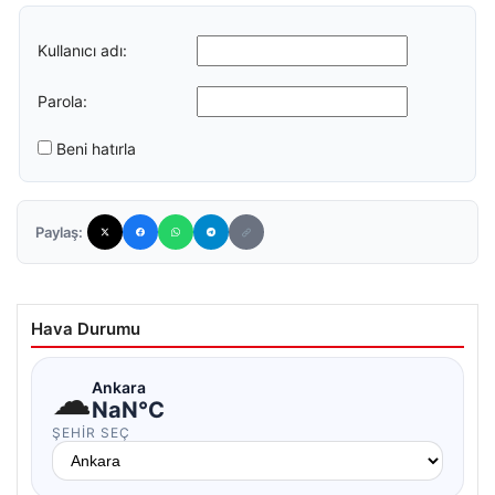
Kullanıcı adı:
Parola:
Beni hatırla
Paylaş:
Hava Durumu
☁
Ankara
NaN°C
ŞEHIR SEÇ