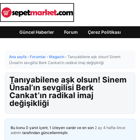
Güncel Haberler
Forum
Çerez Politikası
Ana sayfa
›
Forumlar
›
Magazin
›
Tanıyabilene aşk olsun! Sinem
Ünsal’ın sevgilisi Berk Cankat’ın radikal imaj değişikliği
Tanıyabilene aşk olsun! Sinem
Ünsal’ın sevgilisi Berk
Cankat’ın radikal imaj
değişikliği
Bu konu 0 yanıt içerir, 1 izleyen vardır ve en son
2 ay 4 hafta önce
admin
tarafından güncellenmiştir.