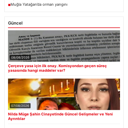
Muğla Yatağan’da orman yangını
■
Güncel
08/08/2026
Çerçeve yasa için ilk onay. Komisyondan geçen süreç
yasasında hangi maddeler var?
07/08/2026
Nilda Müge Şahin Cinayetinde Güncel Gelişmeler ve Yeni
Ayrıntılar