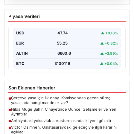
07.08.2026
Nilda Müge Şahin Cinayetinde Güncel
Piyasa Verileri
Gelişmeler ve Yeni Ayrıntılar
İstanbul'un Şişli ilçesinde meydana gelen ve genç bir
kadının hayatını kaybetmesine neden olan trajik…
USD
47.74
▲ +0.18%
EUR
55.25
▲ +0.32%
ALTIN
6660.6
▲ +2.59%
BTC
3100119
▲ +0.04%
Son Eklenen Haberler
Çerçeve yasa için ilk onay. Komisyondan geçen süreç
■
yasasında hangi maddeler var?
Nilda Müge Şahin Cinayetinde Güncel Gelişmeler ve Yeni
■
Ayrıntılar
Antalya’daki yolsuzluk soruşturmasında iki yeni gözaltı
■
Victor Osimhen, Galatasaray’daki geleceğiyle ilgili kararını
■
açıkladı