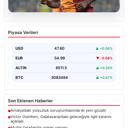
05.08.2026
Victor Osimhen, Galatasaray’daki
Piyasa Verileri
geleceğiyle ilgili kararını açıkladı
Galatasaray'ın yıldız forveti Victor Osimhen, son
dönemde gösterdiği etkileyici performansla Avrupa'nın
USD
47.60
▲ +0.06%
önde gelen kulüplerinin…
EUR
54.99
▼ -0.06%
ALTIN
6511.5
▲ +0.24%
BTC
3083464
▲ +0.67%
Son Eklenen Haberler
Antalya’daki yolsuzluk soruşturmasında iki yeni gözaltı
■
Victor Osimhen, Galatasaray’daki geleceğiyle ilgili kararını
■
açıkladı
Muğla Yatağan’da orman yangını