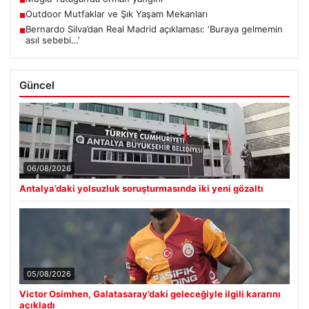
■
Outdoor Mutfaklar ve Şık Yaşam Mekanları
■
Bernardo Silva’dan Real Madrid açıklaması: ‘Buraya gelmemin
■
asıl sebebi…’
Güncel
06/08/2026
Antalya’daki yolsuzluk soruşturmasında iki yeni gözaltı
05/08/2026
Victor Osimhen, Galatasaray’daki geleceğiyle ilgili kararını
açıkladı