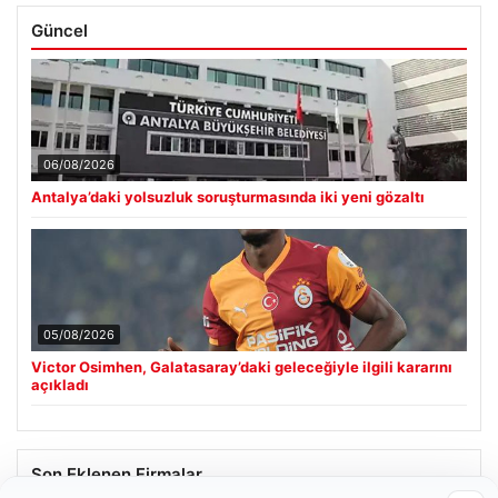
Güncel
06/08/2026
Antalya’daki yolsuzluk soruşturmasında iki yeni gözaltı
05/08/2026
Victor Osimhen, Galatasaray’daki geleceğiyle ilgili kararını
açıkladı
Son Eklenen Firmalar