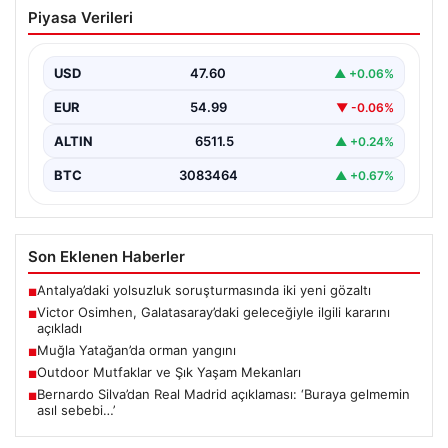
Victor Osimhen, Galatasaray’daki
Piyasa Verileri
geleceğiyle ilgili kararını açıkladı
Galatasaray'ın yıldız forveti Victor Osimhen, son
dönemde gösterdiği etkileyici performansla Avrupa'nın
USD
47.60
▲ +0.06%
önde gelen kulüplerinin…
EUR
54.99
▼ -0.06%
ALTIN
6511.5
▲ +0.24%
BTC
3083464
▲ +0.67%
Son Eklenen Haberler
Antalya’daki yolsuzluk soruşturmasında iki yeni gözaltı
■
Victor Osimhen, Galatasaray’daki geleceğiyle ilgili kararını
■
açıkladı
Muğla Yatağan’da orman yangını
■
Outdoor Mutfaklar ve Şık Yaşam Mekanları
■
Bernardo Silva’dan Real Madrid açıklaması: ‘Buraya gelmemin
■
asıl sebebi…’