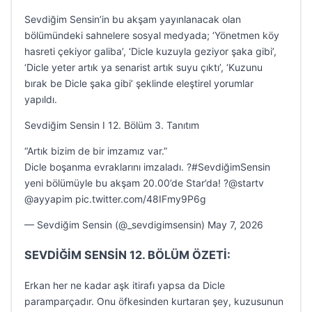
Sevdiğim Sensin’in bu akşam yayınlanacak olan
bölümündeki sahnelere sosyal medyada; ‘Yönetmen köy
hasreti çekiyor galiba’, ‘Dicle kuzuyla geziyor şaka gibi’,
‘Dicle yeter artık ya senarist artık suyu çıktı’, ‘Kuzunu
bırak be Dicle şaka gibi’ şeklinde eleştirel yorumlar
yapıldı.
Sevdiğim Sensin I 12. Bölüm 3. Tanıtım
“Artık bizim de bir imzamız var.”
Dicle boşanma evraklarını imzaladı. ?#SevdiğimSensin
yeni bölümüyle bu akşam 20.00’de Star’da! ?@startv
@ayyapim pic.twitter.com/48IFmy9P6g
— Sevdiğim Sensin (@_sevdigimsensin) May 7, 2026
SEVDİĞİM SENSİN 12. BÖLÜM ÖZETİ:
Erkan her ne kadar aşk itirafı yapsa da Dicle
paramparçadır. Onu öfkesinden kurtaran şey, kuzusunun