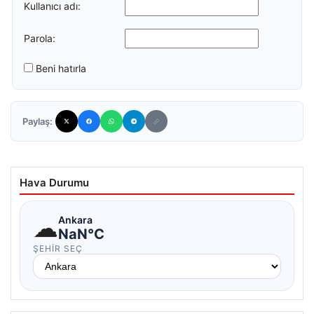
Kullanıcı adı:
Parola:
Beni hatırla
Paylaş:
Hava Durumu
☁
Ankara
NaN°C
ŞEHIR SEÇ