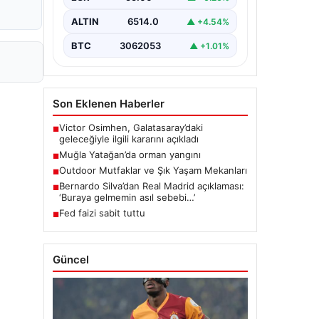
ALTIN
6514.0
▲ +4.54%
BTC
3062053
▲ +1.01%
Son Eklenen Haberler
Victor Osimhen, Galatasaray’daki
■
geleceğiyle ilgili kararını açıkladı
Muğla Yatağan’da orman yangını
■
Outdoor Mutfaklar ve Şık Yaşam Mekanları
■
Bernardo Silva’dan Real Madrid açıklaması:
■
‘Buraya gelmemin asıl sebebi…’
Fed faizi sabit tuttu
■
Güncel