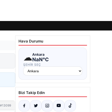
Hava Durumu
☁
Ankara
NaN°C
ŞEHIR SEÇ
Bizi Takip Edin
#13099