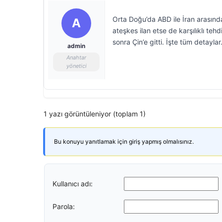
Orta Doğu’da ABD ile İran arasında
A
ateşkes ilan etse de karşılıklı te
sonra Çin’e gitti. İşte tüm detayla
admin
Anahtar
yönetici
1 yazı görüntüleniyor (toplam 1)
Bu konuyu yanıtlamak için giriş yapmış olmalısınız.
Kullanıcı adı:
Parola: