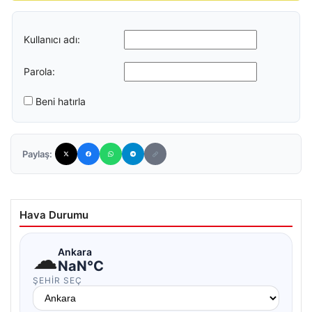
Kullanıcı adı:
Parola:
Beni hatırla
Paylaş:
Hava Durumu
☁
Ankara
NaN°C
ŞEHIR SEÇ