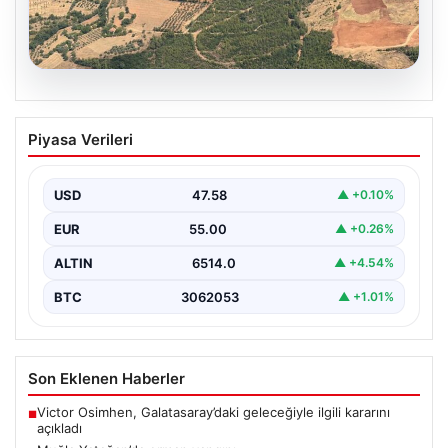
05.08.2026
Muğla Yatağan’da orman yangını
Piyasa Verileri
{ "title": "Muğla Yatağan'da Orman Yangını Kontrol
Altında", "content": "Muğla'nın Yatağan ilçesinde
görülen orman…
USD
47.58
▲ +0.10%
EUR
55.00
▲ +0.26%
ALTIN
6514.0
▲ +4.54%
BTC
3062053
▲ +1.01%
Son Eklenen Haberler
Victor Osimhen, Galatasaray’daki geleceğiyle ilgili kararını
■
açıkladı