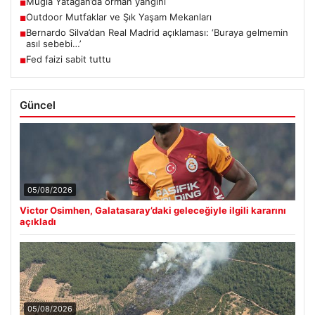
Muğla Yatağan’da orman yangını
■
Outdoor Mutfaklar ve Şık Yaşam Mekanları
■
Bernardo Silva’dan Real Madrid açıklaması: ‘Buraya gelmemin
■
asıl sebebi…’
Fed faizi sabit tuttu
■
Güncel
05/08/2026
Victor Osimhen, Galatasaray’daki geleceğiyle ilgili kararını
açıkladı
05/08/2026