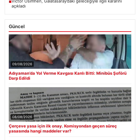
Victor Osimhen, Galatasaray’daki geleceğiyle ilgili kararını
■
açıkladı
Güncel
09/08/2026
Adıyaman’da Yol Verme Kavgası Kanlı Bitti: Minibüs Şoförü
Darp Edildi
08/08/2026
Çerçeve yasa için ilk onay. Komisyondan geçen süreç
yasasında hangi maddeler var?