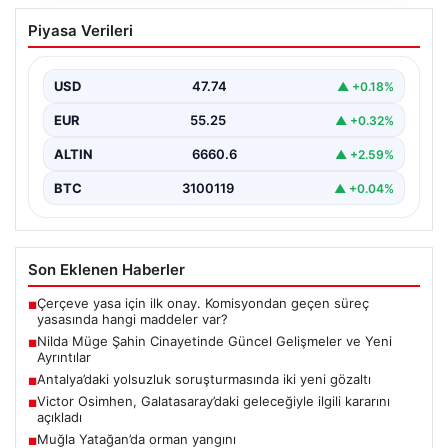
Nilda Müge Şahin Cinayetinde Güncel
Piyasa Verileri
Gelişmeler ve Yeni Ayrıntılar
İstanbul'un Şişli ilçesinde meydana gelen ve genç bir
kadının hayatını kaybetmesine neden olan trajik…
USD
47.74
▲ +0.18%
EUR
55.25
▲ +0.32%
ALTIN
6660.6
▲ +2.59%
BTC
3100119
▲ +0.04%
Son Eklenen Haberler
Çerçeve yasa için ilk onay. Komisyondan geçen süreç
■
yasasında hangi maddeler var?
Nilda Müge Şahin Cinayetinde Güncel Gelişmeler ve Yeni
■
Ayrıntılar
Antalya’daki yolsuzluk soruşturmasında iki yeni gözaltı
■
Victor Osimhen, Galatasaray’daki geleceğiyle ilgili kararını
■
açıkladı
Muğla Yatağan’da orman yangını
■