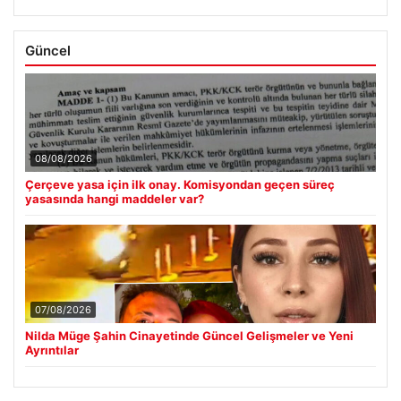
Güncel
08/08/2026
Çerçeve yasa için ilk onay. Komisyondan geçen süreç
yasasında hangi maddeler var?
07/08/2026
Nilda Müge Şahin Cinayetinde Güncel Gelişmeler ve Yeni
Ayrıntılar