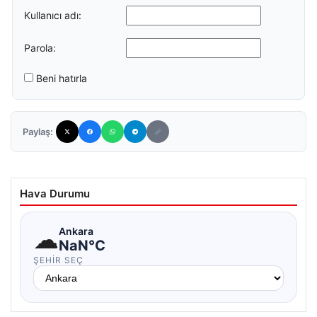
Kullanıcı adı:
Parola:
Beni hatırla
Paylaş:
Hava Durumu
☁
Ankara
NaN°C
ŞEHIR SEÇ