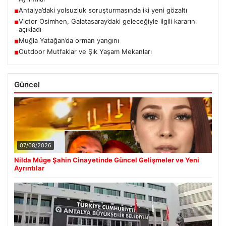
Antalya’daki yolsuzluk soruşturmasında iki yeni gözaltı
■
Victor Osimhen, Galatasaray’daki geleceğiyle ilgili kararını
■
açıkladı
Muğla Yatağan’da orman yangını
■
Outdoor Mutfaklar ve Şık Yaşam Mekanları
■
Güncel
07/08/2026
Nilda Müge Şahin Cinayetinde Güncel Gelişmeler ve Yeni
Ayrıntılar