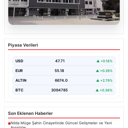
06.08.2026
Antalya’daki yolsuzluk soruşturmasında
Piyasa Verileri
iki yeni gözaltı
{ "title": "Antalya'daki Yolsuzluk Soruşturmasında İki
Yeni Gözaltı İşlemi", "content": "Antalya Büyükşehir
USD
47.71
▲ +0.16%
Belediyesi'ne yönelik…
EUR
55.18
▲ +0.29%
ALTIN
6674.0
▲ +2.79%
BTC
3094785
▲ +0.36%
Son Eklenen Haberler
Nilda Müge Şahin Cinayetinde Güncel Gelişmeler ve Yeni
■
Ayrıntılar