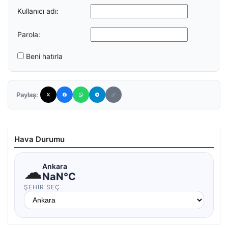
Kullanıcı adı:
Parola:
Beni hatırla
Paylaş:
Hava Durumu
☁
Ankara
NaN°C
ŞEHIR SEÇ