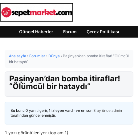
Güncel Haberler
Forum
Çerez Politikası
Ana sayfa
›
Forumlar
›
Dünya
›
Paşinyan’dan bomba itiraflar! “Ölümcül
bir hataydı”
Paşinyan’dan bomba itiraflar!
“Ölümcül bir hataydı”
Bu konu 0 yanıt içerir, 1 izleyen vardır ve en son
3 ay önce
admin
tarafından güncellenmiştir.
1 yazı görüntüleniyor (toplam 1)