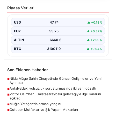
Antalya’daki yolsuzluk soruşturmasında
Piyasa Verileri
iki yeni gözaltı
{ "title": "Antalya'daki Yolsuzluk Soruşturmasında İki
Yeni Gözaltı İşlemi", "content": "Antalya Büyükşehir
USD
47.74
▲ +0.18%
Belediyesi'ne yönelik…
EUR
55.25
▲ +0.32%
ALTIN
6660.6
▲ +2.59%
BTC
3100119
▲ +0.04%
Son Eklenen Haberler
Nilda Müge Şahin Cinayetinde Güncel Gelişmeler ve Yeni
■
Ayrıntılar
Antalya’daki yolsuzluk soruşturmasında iki yeni gözaltı
■
Victor Osimhen, Galatasaray’daki geleceğiyle ilgili kararını
■
açıkladı
Muğla Yatağan’da orman yangını
■
Outdoor Mutfaklar ve Şık Yaşam Mekanları
■