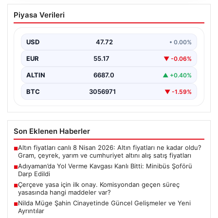
Adıyaman’da Yol Verme Kavgası Kanlı
Piyasa Verileri
Bitti: Minibüs Şoförü Darp Edildi
Adıyaman kent merkezinde yaşanan üzücü olayda, iki
şahıs arasında yol verme meselesi yüzünden çıkan…
USD
47.72
• 0.00%
EUR
55.17
▼ -0.06%
ALTIN
6687.0
▲ +0.40%
BTC
3056971
▼ -1.59%
Son Eklenen Haberler
Altın fiyatları canlı 8 Nisan 2026: Altın fiyatları ne kadar oldu?
■
Gram, çeyrek, yarım ve cumhuriyet altını alış satış fiyatları
Adıyaman’da Yol Verme Kavgası Kanlı Bitti: Minibüs Şoförü
■
Darp Edildi
Çerçeve yasa için ilk onay. Komisyondan geçen süreç
■
yasasında hangi maddeler var?
Nilda Müge Şahin Cinayetinde Güncel Gelişmeler ve Yeni
■
Ayrıntılar