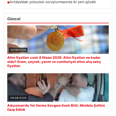
Antalya’daki yolsuzluk soruşturmasında iki yeni gözaltı
■
Güncel
10/08/2026
Altın fiyatları canlı 8 Nisan 2026: Altın fiyatları ne kadar
oldu? Gram, çeyrek, yarım ve cumhuriyet altını alış satış
fiyatları
09/08/2026
Adıyaman’da Yol Verme Kavgası Kanlı Bitti: Minibüs Şoförü
Darp Edildi