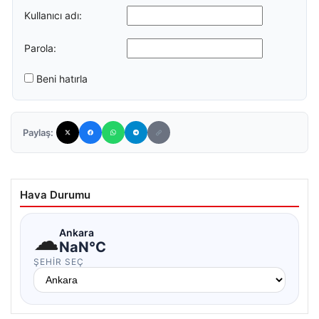
Kullanıcı adı:
Parola:
Beni hatırla
Paylaş:
Hava Durumu
☁
Ankara
NaN°C
ŞEHIR SEÇ