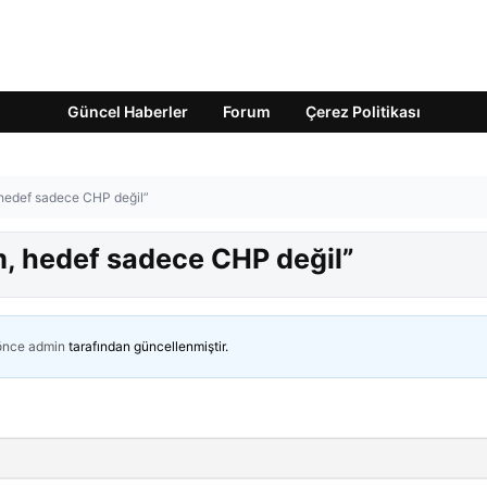
Güncel Haberler
Forum
Çerez Politikası
 hedef sadece CHP değil”
m, hedef sadece CHP değil”
 önce
admin
tarafından güncellenmiştir.