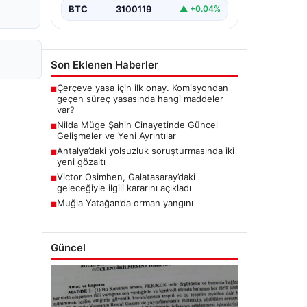
BTC
3100119
▲ +0.04%
Son Eklenen Haberler
Çerçeve yasa için ilk onay. Komisyondan
■
geçen süreç yasasında hangi maddeler
var?
Nilda Müge Şahin Cinayetinde Güncel
■
Gelişmeler ve Yeni Ayrıntılar
Antalya’daki yolsuzluk soruşturmasında iki
■
yeni gözaltı
Victor Osimhen, Galatasaray’daki
■
geleceğiyle ilgili kararını açıkladı
Muğla Yatağan’da orman yangını
■
Güncel