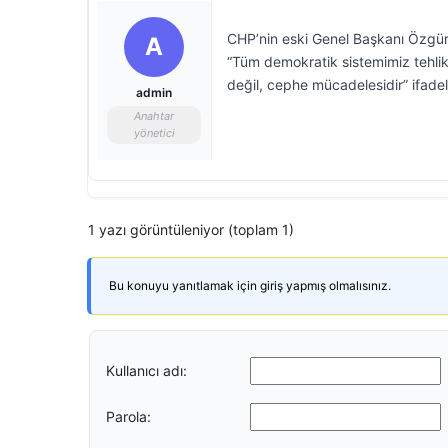
CHP’nin eski Genel Başkanı Özgür
A
“Tüm demokratik sistemimiz tehlik
değil, cephe mücadelesidir” ifadele
admin
Anahtar
yönetici
1 yazı görüntüleniyor (toplam 1)
Bu konuyu yanıtlamak için giriş yapmış olmalısınız.
Kullanıcı adı:
Parola: