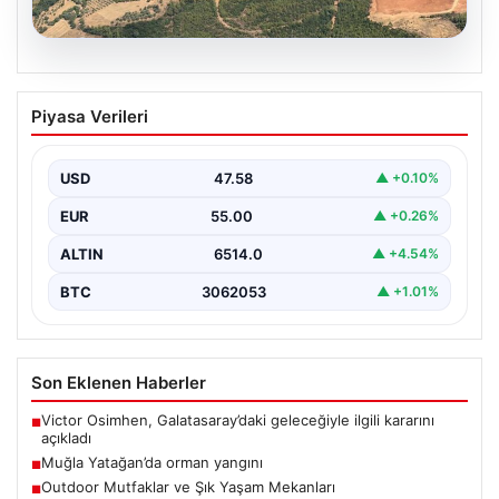
05.08.2026
Muğla Yatağan’da orman yangını
Piyasa Verileri
{ "title": "Muğla Yatağan'da Orman Yangını Kontrol
Altında", "content": "Muğla'nın Yatağan ilçesinde
görülen orman…
USD
47.58
▲ +0.10%
EUR
55.00
▲ +0.26%
ALTIN
6514.0
▲ +4.54%
BTC
3062053
▲ +1.01%
Son Eklenen Haberler
Victor Osimhen, Galatasaray’daki geleceğiyle ilgili kararını
■
açıkladı
Muğla Yatağan’da orman yangını
■
Outdoor Mutfaklar ve Şık Yaşam Mekanları
■