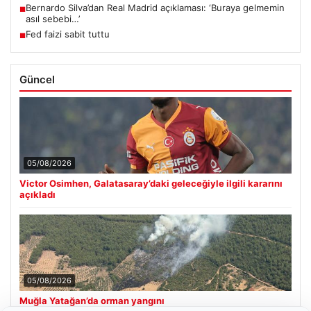
Bernardo Silva’dan Real Madrid açıklaması: ‘Buraya gelmemin
■
asıl sebebi…’
Fed faizi sabit tuttu
■
Güncel
05/08/2026
Victor Osimhen, Galatasaray’daki geleceğiyle ilgili kararını
açıkladı
05/08/2026
Muğla Yatağan’da orman yangını