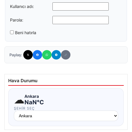
Kullanıcı adı:
Parola:
Beni hatırla
Paylaş:
Hava Durumu
☁
Ankara
NaN°C
ŞEHIR SEÇ