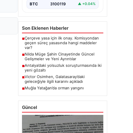
BTC
3100119
▲ +0.04%
Son Eklenen Haberler
Çerçeve yasa için ilk onay. Komisyondan
■
geçen süreç yasasında hangi maddeler
var?
Nilda Müge Şahin Cinayetinde Güncel
■
Gelişmeler ve Yeni Ayrıntılar
Antalya’daki yolsuzluk soruşturmasında iki
■
yeni gözaltı
Victor Osimhen, Galatasaray’daki
■
geleceğiyle ilgili kararını açıkladı
Muğla Yatağan’da orman yangını
■
Güncel