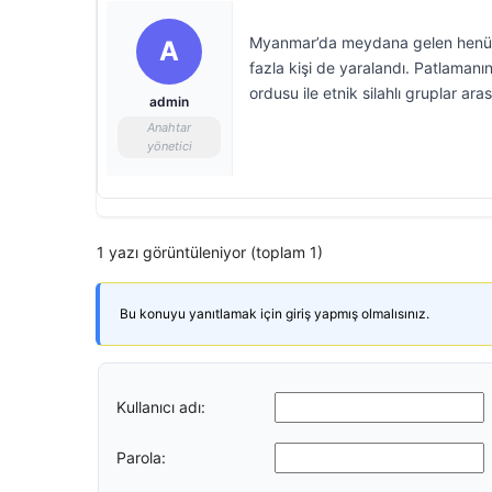
Myanmar’da meydana gelen henüz n
A
fazla kişi de yaralandı. Patlaman
ordusu ile etnik silahlı gruplar a
admin
Anahtar
yönetici
1 yazı görüntüleniyor (toplam 1)
Bu konuyu yanıtlamak için giriş yapmış olmalısınız.
Kullanıcı adı:
Parola: