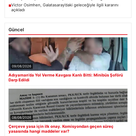
Victor Osimhen, Galatasaray’daki geleceğiyle ilgili kararını
■
açıkladı
Güncel
09/08/2026
Adıyaman’da Yol Verme Kavgası Kanlı Bitti: Minibüs Şoförü
Darp Edildi
08/08/2026
Çerçeve yasa için ilk onay. Komisyondan geçen süreç
yasasında hangi maddeler var?