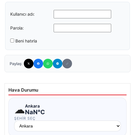
Kullanıcı adı:
Parola:
Beni hatırla
Paylaş:
Hava Durumu
☁
Ankara
NaN°C
ŞEHIR SEÇ