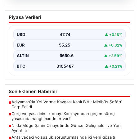
08.08.2026
Çerçeve yasa için ilk onay.
Piyasa Verileri
Komisyondan geçen süreç yasasında
hangi maddeler var?
USD
47.74
▲ +0.18%
EUR
55.25
▲ +0.32%
ALTIN
6660.6
▲ +2.59%
BTC
3105487
▲ +0.21%
Son Eklenen Haberler
Adıyaman’da Yol Verme Kavgası Kanlı Bitti: Minibüs Şoförü
■
Darp Edildi
Çerçeve yasa için ilk onay. Komisyondan geçen süreç
■
yasasında hangi maddeler var?
Nilda Müge Şahin Cinayetinde Güncel Gelişmeler ve Yeni
■
Ayrıntılar
Antalya’daki yolsuzluk soruşturmasında iki yeni gözaltı
■