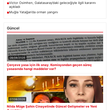
Victor Osimhen, Galatasaray’daki geleceğiyle ilgili kararını
■
açıkladı
Muğla Yatağan’da orman yangını
■
Güncel
08/08/2026
Çerçeve yasa için ilk onay. Komisyondan geçen süreç
yasasında hangi maddeler var?
07/08/2026
Nilda Müge Şahin Cinayetinde Güncel Gelişmeler ve Yeni