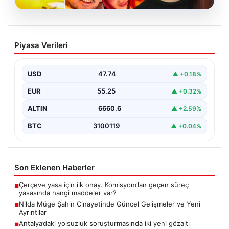
07.08.2026
Nilda Müge Şahin Cinayetinde Güncel
Piyasa Verileri
Gelişmeler ve Yeni Ayrıntılar
İstanbul'un Şişli ilçesinde meydana gelen ve genç bir
kadının hayatını kaybetmesine neden olan trajik…
USD
47.74
▲ +0.18%
EUR
55.25
▲ +0.32%
ALTIN
6660.6
▲ +2.59%
BTC
3100119
▲ +0.04%
Son Eklenen Haberler
Çerçeve yasa için ilk onay. Komisyondan geçen süreç
■
yasasında hangi maddeler var?
Nilda Müge Şahin Cinayetinde Güncel Gelişmeler ve Yeni
■
Ayrıntılar
Antalya’daki yolsuzluk soruşturmasında iki yeni gözaltı
■