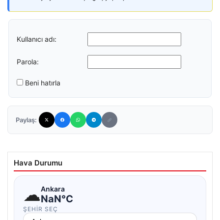
Kullanıcı adı:
Parola:
Beni hatırla
Paylaş:
Hava Durumu
☁
Ankara
NaN°C
ŞEHIR SEÇ