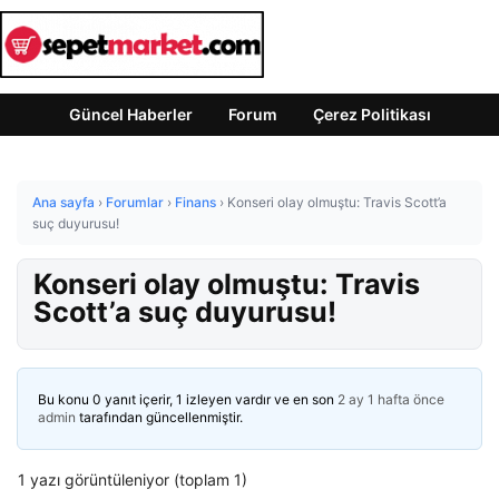
Güncel Haberler
Forum
Çerez Politikası
Ana sayfa
›
Forumlar
›
Finans
›
Konseri olay olmuştu: Travis Scott’a
suç duyurusu!
Konseri olay olmuştu: Travis
Scott’a suç duyurusu!
Bu konu 0 yanıt içerir, 1 izleyen vardır ve en son
2 ay 1 hafta önce
admin
tarafından güncellenmiştir.
1 yazı görüntüleniyor (toplam 1)