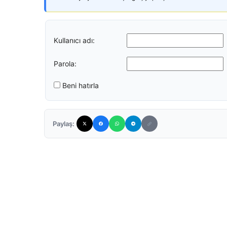
Kullanıcı adı:
Parola:
Beni hatırla
Paylaş: