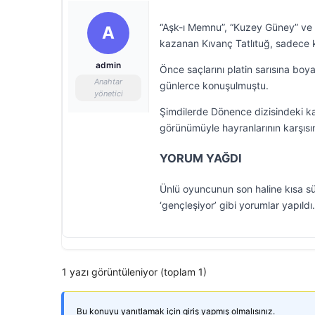
“Aşk-ı Memnu”, “Kuzey Güney” ve “G
A
kazanan Kıvanç Tatlıtuğ, sadece ka
admin
Önce saçlarını platin sarısına bo
Anahtar
günlerce konuşulmuştu.
yönetici
Şimdilerde Dönence dizisindeki kar
görünümüyle hayranlarının karşısın
YORUM YAĞDI
Ünlü oyuncunun son haline kısa süred
‘gençleşiyor’ gibi yorumlar yapıldı.
1 yazı görüntüleniyor (toplam 1)
Bu konuyu yanıtlamak için giriş yapmış olmalısınız.