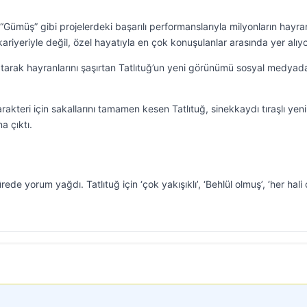
ümüş” gibi projelerdeki başarılı performanslarıyla milyonların hayran
riyeriyle değil, özel hayatıyla en çok konuşulanlar arasında yer alıyo
yatarak hayranlarını şaşırtan Tatlıtuğ’un yeni görünümü sosyal medyad
akteri için sakallarını tamamen kesen Tatlıtuğ, sinekkaydı tıraşlı yeni
a çıktı.
e yorum yağdı. Tatlıtuğ için ‘çok yakışıklı’, ‘Behlül olmuş’, ‘her hali o