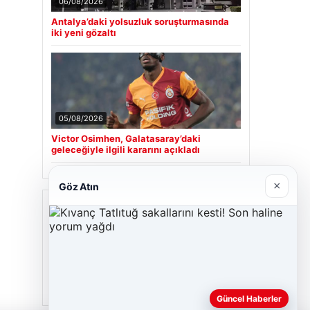
06/08/2026
Antalya’daki yolsuzluk soruşturmasında
iki yeni gözaltı
05/08/2026
Victor Osimhen, Galatasaray’daki
geleceğiyle ilgili kararını açıkladı
×
Göz Atın
Son Eklenen Firmalar
Hastaş Beton
26/05/2026
Güncel Haberler