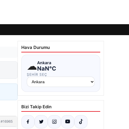
Hava Durumu
☁
Ankara
NaN°C
ŞEHIR SEÇ
Bizi Takip Edin
#16965