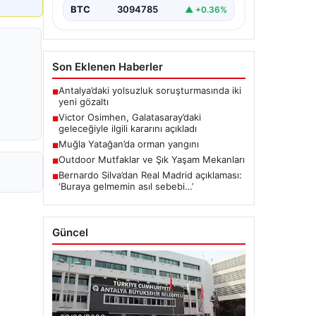
BTC
3094785
▲ +0.36%
Son Eklenen Haberler
Antalya’daki yolsuzluk soruşturmasında iki
■
yeni gözaltı
Victor Osimhen, Galatasaray’daki
■
geleceğiyle ilgili kararını açıkladı
Muğla Yatağan’da orman yangını
■
Outdoor Mutfaklar ve Şık Yaşam Mekanları
■
Bernardo Silva’dan Real Madrid açıklaması:
■
‘Buraya gelmemin asıl sebebi…’
Güncel