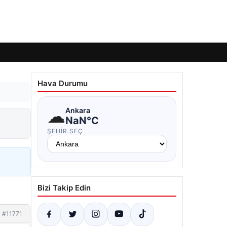
Hava Durumu
☁
Ankara
NaN°C
ŞEHIR SEÇ
Bizi Takip Edin
#11771