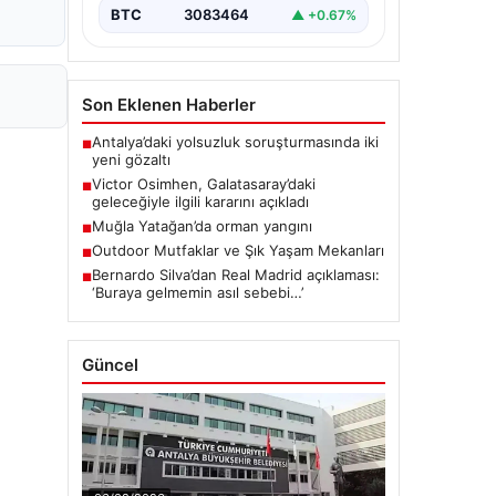
BTC
3083464
▲ +0.67%
Son Eklenen Haberler
Antalya’daki yolsuzluk soruşturmasında iki
■
yeni gözaltı
Victor Osimhen, Galatasaray’daki
■
geleceğiyle ilgili kararını açıkladı
Muğla Yatağan’da orman yangını
■
Outdoor Mutfaklar ve Şık Yaşam Mekanları
■
Bernardo Silva’dan Real Madrid açıklaması:
■
‘Buraya gelmemin asıl sebebi…’
Güncel