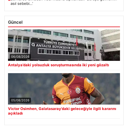
asıl sebebi…’
Güncel
06/08/2026
Antalya’daki yolsuzluk soruşturmasında iki yeni gözaltı
05/08/2026
Victor Osimhen, Galatasaray’daki geleceğiyle ilgili kararını
açıkladı