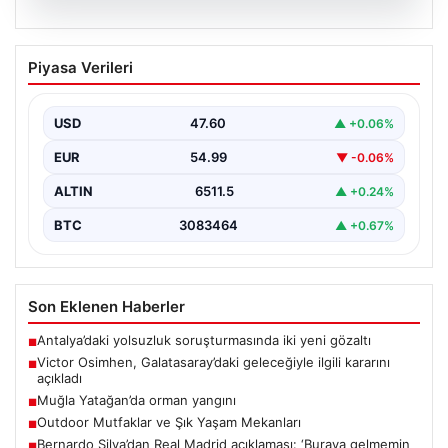
05.08.2026
Victor Osimhen, Galatasaray’daki
Piyasa Verileri
geleceğiyle ilgili kararını açıkladı
Galatasaray'ın yıldız forveti Victor Osimhen, son
dönemde gösterdiği etkileyici performansla Avrupa'nın
USD
47.60
▲ +0.06%
önde gelen kulüplerinin…
EUR
54.99
▼ -0.06%
ALTIN
6511.5
▲ +0.24%
BTC
3083464
▲ +0.67%
Son Eklenen Haberler
Antalya’daki yolsuzluk soruşturmasında iki yeni gözaltı
■
Victor Osimhen, Galatasaray’daki geleceğiyle ilgili kararını
■
açıkladı
Muğla Yatağan’da orman yangını
■
Outdoor Mutfaklar ve Şık Yaşam Mekanları
■
Bernardo Silva’dan Real Madrid açıklaması: ‘Buraya gelmemin
■