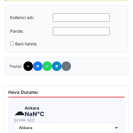
Kullanıcı adı:
Parola:
Beni hatırla
Paylaş:
Hava Durumu
☁
Ankara
NaN°C
ŞEHIR SEÇ