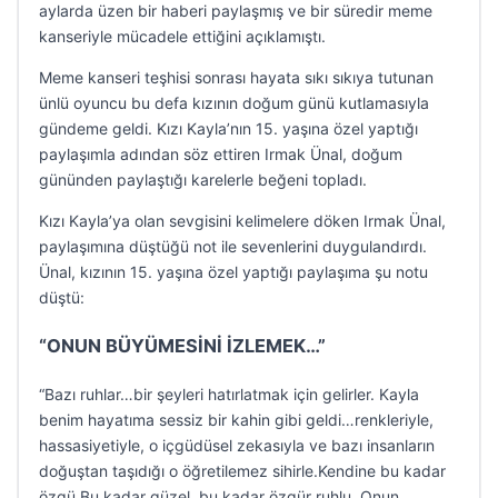
aylarda üzen bir haberi paylaşmış ve bir süredir meme
kanseriyle mücadele ettiğini açıklamıştı.
Meme kanseri teşhisi sonrası hayata sıkı sıkıya tutunan
ünlü oyuncu bu defa kızının doğum günü kutlamasıyla
gündeme geldi. Kızı Kayla’nın 15. yaşına özel yaptığı
paylaşımla adından söz ettiren Irmak Ünal, doğum
gününden paylaştığı karelerle beğeni topladı.
Kızı Kayla’ya olan sevgisini kelimelere döken Irmak Ünal,
paylaşımına düştüğü not ile sevenlerini duygulandırdı.
Ünal, kızının 15. yaşına özel yaptığı paylaşıma şu notu
düştü:
“ONUN BÜYÜMESİNİ İZLEMEK…”
“Bazı ruhlar…bir şeyleri hatırlatmak için gelirler. Kayla
benim hayatıma sessiz bir kahin gibi geldi…renkleriyle,
hassasiyetiyle, o içgüdüsel zekasıyla ve bazı insanların
doğuştan taşıdığı o öğretilemez sihirle.Kendine bu kadar
özgü.Bu kadar güzel, bu kadar özgür ruhlu. Onun