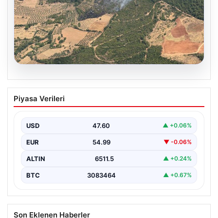
05.08.2026
Muğla Yatağan’da orman yangını
Piyasa Verileri
{ "title": "Muğla Yatağan'da Orman Yangını Kontrol
Altında", "content": "Muğla'nın Yatağan ilçesinde
görülen orman…
USD
47.60
▲ +0.06%
EUR
54.99
▼ -0.06%
ALTIN
6511.5
▲ +0.24%
BTC
3083464
▲ +0.67%
Son Eklenen Haberler