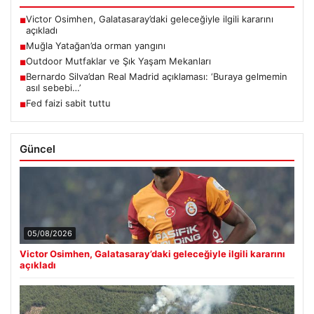
Victor Osimhen, Galatasaray’daki geleceğiyle ilgili kararını
■
açıkladı
Muğla Yatağan’da orman yangını
■
Outdoor Mutfaklar ve Şık Yaşam Mekanları
■
Bernardo Silva’dan Real Madrid açıklaması: ‘Buraya gelmemin
■
asıl sebebi…’
Fed faizi sabit tuttu
■
Güncel
05/08/2026
Victor Osimhen, Galatasaray’daki geleceğiyle ilgili kararını
açıkladı