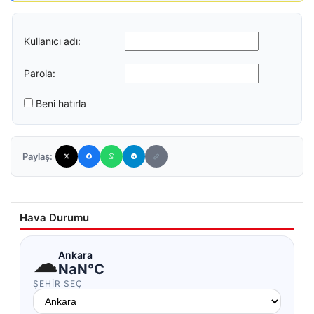
Kullanıcı adı:
Parola:
Beni hatırla
Paylaş:
Hava Durumu
☁
Ankara
NaN°C
ŞEHIR SEÇ