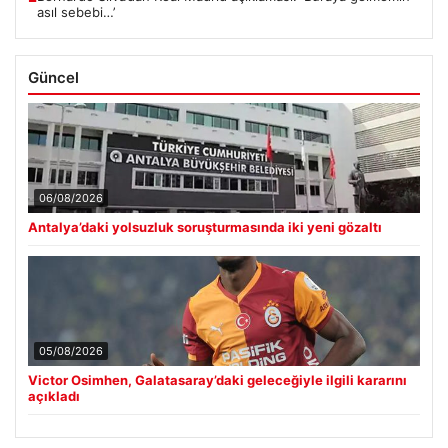
asıl sebebi…’
Güncel
06/08/2026
Antalya’daki yolsuzluk soruşturmasında iki yeni gözaltı
05/08/2026
Victor Osimhen, Galatasaray’daki geleceğiyle ilgili kararını
açıkladı