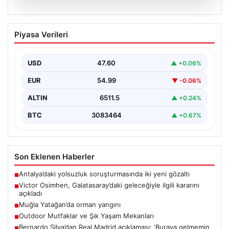
05.08.2026
Victor Osimhen, Galatasaray’daki
Piyasa Verileri
geleceğiyle ilgili kararını açıkladı
Galatasaray'ın yıldız forveti Victor Osimhen, son
dönemde gösterdiği etkileyici performansla Avrupa'nın
USD
47.60
▲ +0.06%
önde gelen kulüplerinin…
EUR
54.99
▼ -0.06%
ALTIN
6511.5
▲ +0.24%
BTC
3083464
▲ +0.67%
Son Eklenen Haberler
Antalya’daki yolsuzluk soruşturmasında iki yeni gözaltı
■
Victor Osimhen, Galatasaray’daki geleceğiyle ilgili kararını
■
açıkladı
Muğla Yatağan’da orman yangını
■
Outdoor Mutfaklar ve Şık Yaşam Mekanları
■
Bernardo Silva’dan Real Madrid açıklaması: ‘Buraya gelmemin
■