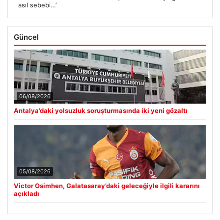
asıl sebebi…’
Güncel
06/08/2026
Antalya’daki yolsuzluk soruşturmasında iki yeni gözaltı
05/08/2026
Victor Osimhen, Galatasaray’daki geleceğiyle ilgili kararını
açıkladı