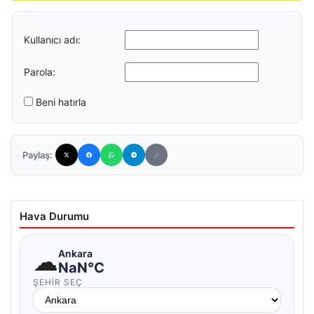
Kullanıcı adı:
Parola:
Beni hatırla
Paylaş:
Hava Durumu
☁
Ankara
NaN°C
ŞEHIR SEÇ