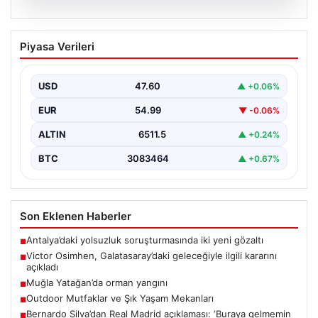
05.08.2026
Victor Osimhen, Galatasaray’daki
Piyasa Verileri
geleceğiyle ilgili kararını açıkladı
Galatasaray'ın yıldız forveti Victor Osimhen, son
dönemde gösterdiği etkileyici performansla Avrupa'nın
USD
47.60
▲ +0.06%
önde gelen kulüplerinin…
EUR
54.99
▼ -0.06%
ALTIN
6511.5
▲ +0.24%
BTC
3083464
▲ +0.67%
Son Eklenen Haberler
Antalya’daki yolsuzluk soruşturmasında iki yeni gözaltı
■
Victor Osimhen, Galatasaray’daki geleceğiyle ilgili kararını
■
açıkladı
Muğla Yatağan’da orman yangını
■
Outdoor Mutfaklar ve Şık Yaşam Mekanları
■
Bernardo Silva’dan Real Madrid açıklaması: ‘Buraya gelmemin
■