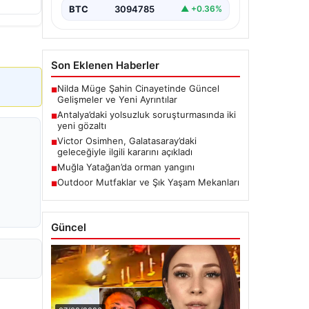
BTC
3094785
▲ +0.36%
Son Eklenen Haberler
Nilda Müge Şahin Cinayetinde Güncel
■
Gelişmeler ve Yeni Ayrıntılar
Antalya’daki yolsuzluk soruşturmasında iki
■
yeni gözaltı
Victor Osimhen, Galatasaray’daki
■
geleceğiyle ilgili kararını açıkladı
Muğla Yatağan’da orman yangını
■
Outdoor Mutfaklar ve Şık Yaşam Mekanları
■
Güncel