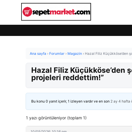
Ana sayfa
›
Forumlar
›
Magazin
›
Hazal Filiz Küçükköse’den şok
Hazal Filiz Küçükköse’den ş
projeleri reddettim!”
Bu konu 0 yanıt içerir, 1 izleyen vardır ve en son
2 ay 4 hafta
1 yazı görüntüleniyor (toplam 1)
10/05/2026: 10:16 pm