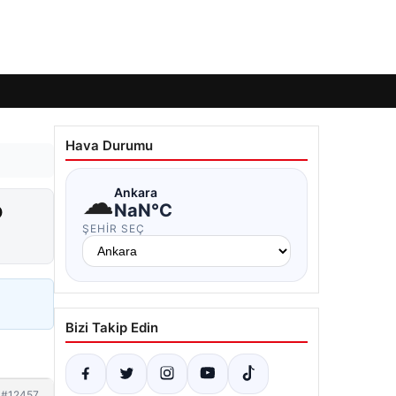
Hava Durumu
☁
Ankara
o
NaN°C
ŞEHIR SEÇ
Bizi Takip Edin
#12457