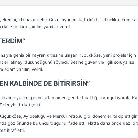
eken açıklamalar geldi. Güzel oyuncu, katıldığı bir etkinlikte hem kar
dair sorulara samimi yanıtlar verdi.
TERDİM”
sıyla geniş bir hayran kitlesine ulaşan Küçükköse, yeni projeler için
ersleri almayı düşündüğünü söyledi. Sesine güveniyle ilgili soruya ise
 eder” yanıtını verdi.
EN KALBİNDE DE BİTİRİRSİN”
nıtlayan oyuncu, geçmişi tamamen geride bıraktığını vurgulayarak “K
sözleriyle dikkat çekti.
n Küçükköse, Ay boşluğu ve Merkür retrosu gibi dönemleri takip ettiğini
nda göz önünde bulundurduğunu ifade etti. Hatta daha önce bazı pro
z itiraf etti.