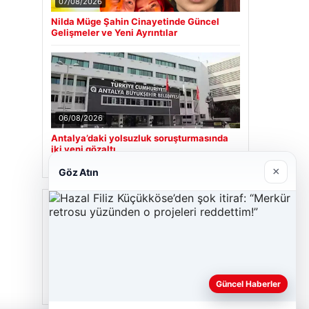
07/08/2026
Nilda Müge Şahin Cinayetinde Güncel
Gelişmeler ve Yeni Ayrıntılar
06/08/2026
Antalya’daki yolsuzluk soruşturmasında
iki yeni gözaltı
×
Göz Atın
Son Eklenen Firmalar
Hastaş Beton
26/05/2026
Güncel Haberler