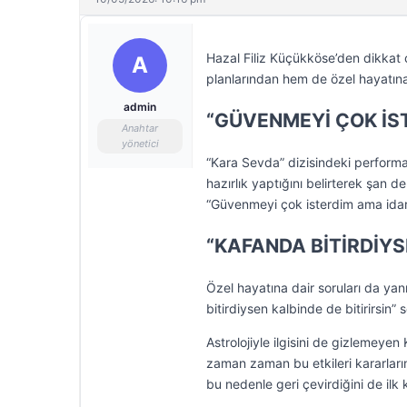
Hazal Filiz Küçükköse’den dikkat ç
A
planlarından hem de özel hayatına 
admin
“GÜVENMEYİ ÇOK İS
Anahtar
yönetici
“Kara Sevda” dizisindeki performan
hazırlık yaptığını belirterek şan d
“Güvenmeyi çok isterdim ama idare
“KAFANDA BİTİRDİYS
Özel hayatına dair soruları da ya
bitirdiysen kalbinde de bitirirsin” 
Astrolojiyle ilgisini de gizlemeye
zaman zaman bu etkileri kararları
bu nedenle geri çevirdiğini de ilk ke