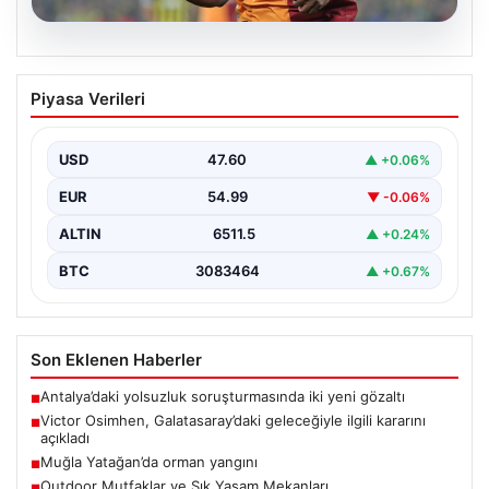
05.08.2026
Victor Osimhen, Galatasaray’daki
Piyasa Verileri
geleceğiyle ilgili kararını açıkladı
Galatasaray'ın yıldız forveti Victor Osimhen, son
dönemde gösterdiği etkileyici performansla Avrupa'nın
USD
47.60
▲ +0.06%
önde gelen kulüplerinin…
EUR
54.99
▼ -0.06%
ALTIN
6511.5
▲ +0.24%
BTC
3083464
▲ +0.67%
Son Eklenen Haberler
Antalya’daki yolsuzluk soruşturmasında iki yeni gözaltı
■
Victor Osimhen, Galatasaray’daki geleceğiyle ilgili kararını
■
açıkladı
Muğla Yatağan’da orman yangını
■
Outdoor Mutfaklar ve Şık Yaşam Mekanları
■