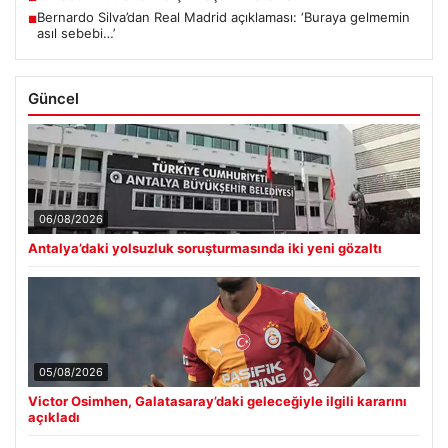
Bernardo Silva’dan Real Madrid açıklaması: ‘Buraya gelmemin
■
asıl sebebi…’
Güncel
06/08/2026
Antalya’daki yolsuzluk soruşturmasında iki yeni gözaltı
05/08/2026
Victor Osimhen, Galatasaray’daki geleceğiyle ilgili kararını
açıkladı