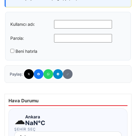
Kullanıcı adı:
Parola:
Beni hatırla
Paylaş:
Hava Durumu
☁
Ankara
NaN°C
ŞEHIR SEÇ