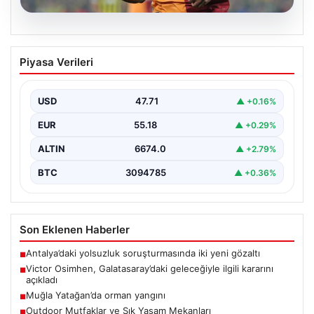
05.08.2026
Victor Osimhen, Galatasaray’daki
Piyasa Verileri
geleceğiyle ilgili kararını açıkladı
Galatasaray'ın yıldız forveti Victor Osimhen, son
dönemde gösterdiği etkileyici performansla Avrupa'nın
USD
47.71
▲ +0.16%
önde gelen kulüplerinin…
EUR
55.18
▲ +0.29%
ALTIN
6674.0
▲ +2.79%
BTC
3094785
▲ +0.36%
Son Eklenen Haberler
Antalya’daki yolsuzluk soruşturmasında iki yeni gözaltı
■
Victor Osimhen, Galatasaray’daki geleceğiyle ilgili kararını
■
açıkladı
Muğla Yatağan’da orman yangını
■
Outdoor Mutfaklar ve Şık Yaşam Mekanları
■