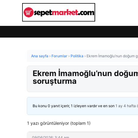
Ana sayfa
›
Forumlar
›
Politika
›
Ekrem İmamoğlu’nun doğum gü
Ekrem İmamoğlu’nun doğum
soruşturma
Bu konu 0 yanıt içerir, 1 izleyen vardır ve en son
1 ay 4 hafta
1 yazı görüntüleniyor (toplam 1)
09/06/2026: 3:44 am