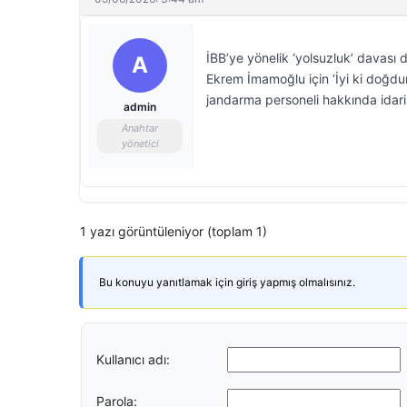
İBB’ye yönelik ‘yolsuzluk’ davas
A
Ekrem İmamoğlu için ‘İyi ki doğdun’
jandarma personeli hakkında idari 
admin
Anahtar
yönetici
1 yazı görüntüleniyor (toplam 1)
Bu konuyu yanıtlamak için giriş yapmış olmalısınız.
Kullanıcı adı:
Parola: