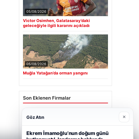
05/08/2026
Victor Osimhen, Galatasaray’daki
geleceğiyle ilgili kararını açıkladı
05/08/2026
Muğla Yatağan’da orman yangını
Son Eklenen Firmalar
Hastaş Beton
×
Göz Atın
26/05/2026
Ekrem İmamoğlu’nun doğum günü