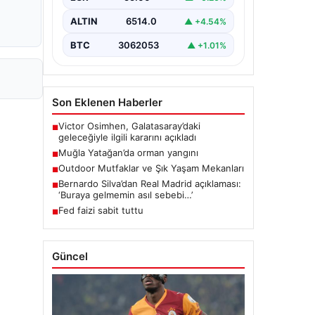
ALTIN
6514.0
▲ +4.54%
BTC
3062053
▲ +1.01%
Son Eklenen Haberler
Victor Osimhen, Galatasaray’daki
■
geleceğiyle ilgili kararını açıkladı
Muğla Yatağan’da orman yangını
■
Outdoor Mutfaklar ve Şık Yaşam Mekanları
■
Bernardo Silva’dan Real Madrid açıklaması:
■
‘Buraya gelmemin asıl sebebi…’
Fed faizi sabit tuttu
■
Güncel