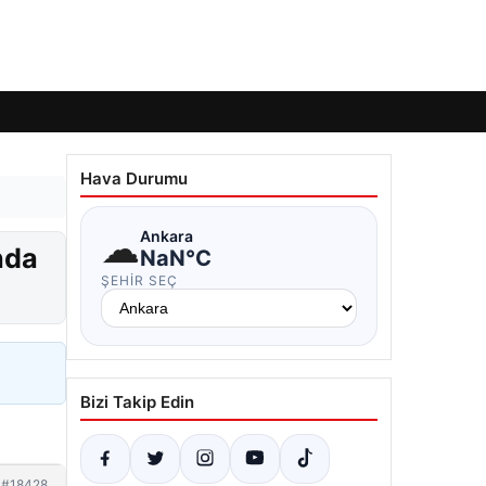
Hava Durumu
☁
Ankara
nda
NaN°C
ŞEHIR SEÇ
Bizi Takip Edin
#18428