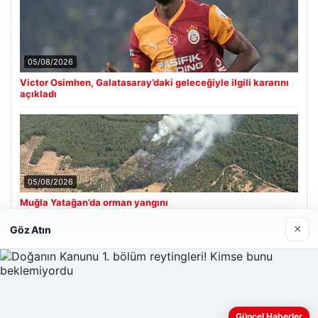
05/08/2026
Victor Osimhen, Galatasaray’daki geleceğiyle ilgili kararını
açıkladı
05/08/2026
Muğla Yatağan’da orman yangını
×
Göz Atın
Son Eklenen Firmalar
Web sitemizi nasıl kullandığınızı daha iyi anlayabilmek,
Güncel Haberler