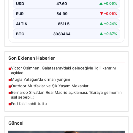
USD
47.60
▲ +0.06%
EUR
54.99
▼ -0.06%
ALTIN
6511.5
▲ +0.24%
BTC
3083464
▲ +0.67%
Son Eklenen Haberler
Victor Osimhen, Galatasaray’daki geleceğiyle ilgili kararını
■
açıkladı
Muğla Yatağan’da orman yangını
■
Outdoor Mutfaklar ve Şık Yaşam Mekanları
■
Bernardo Silva’dan Real Madrid açıklaması: ‘Buraya gelmemin
■
asıl sebebi…’
Fed faizi sabit tuttu
■
Güncel