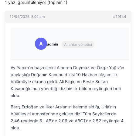
1 yazı görüntüleniyor (toplam 1)
12/06/2026: 5:01 am
#19144
A
admin
Anahtar yönetici
Ay Yapım’ın başrollerini Alperen Duymaz ve Özge Yağız’ın
paylaştığı Doğanın Kanunu dizisi 10 Haziran akşamı ilk
bölümüyle ekrana geldi. Ali Bilgin ve Beste Sultan
Kasapoğlu’nun yönettiği dizinin ilk bölüm reytingleri belli
oldu.
Barış Erdoğan ve İlker Arslan’ın kaleme aldığı, Urla’nın
büyüleyici atmosferinde çekilen dizi Tüm Seyirciler’de
2.46 reytingle 6., AB’de 2.06 ve ABC1’de 2.52 reytingle 4.
oldu.