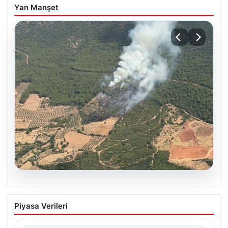
Yan Manşet
05.08.2026
Muğla Yatağan’da orman yangını
Piyasa Verileri
{ "title": "Muğla Yatağan'da Orman Yangını Kontrol
Altında", "content": "Muğla'nın Yatağan ilçesinde
görülen orman…