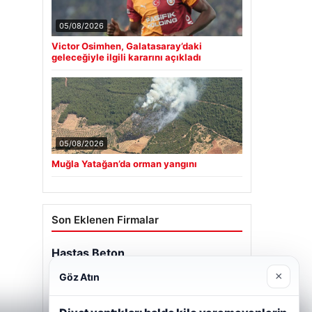
05/08/2026
Victor Osimhen, Galatasaray’daki
geleceğiyle ilgili kararını açıkladı
05/08/2026
Muğla Yatağan’da orman yangını
Son Eklenen Firmalar
Hastaş Beton
26/05/2026
×
Göz Atın