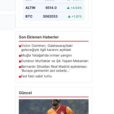
ALTIN
6514.0
▲ +4.54%
BTC
3062053
▲ +1.01%
Son Eklenen Haberler
Victor Osimhen, Galatasaray’daki
■
geleceğiyle ilgili kararını açıkladı
Muğla Yatağan’da orman yangını
■
Outdoor Mutfaklar ve Şık Yaşam Mekanları
■
Bernardo Silva’dan Real Madrid açıklaması:
■
‘Buraya gelmemin asıl sebebi…’
Fed faizi sabit tuttu
■
Güncel