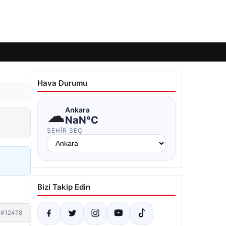
Hava Durumu
☁
Ankara
NaN°C
ŞEHIR SEÇ
Bizi Takip Edin
#12478