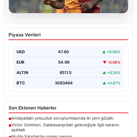
05.08.2026
Victor Osimhen, Galatasaray’daki
Piyasa Verileri
geleceğiyle ilgili kararını açıkladı
Galatasaray'ın yıldız forveti Victor Osimhen, son
dönemde gösterdiği etkileyici performansla Avrupa'nın
USD
47.60
▲ +0.06%
önde gelen kulüplerinin…
EUR
54.99
▼ -0.06%
ALTIN
6511.5
▲ +0.24%
BTC
3083464
▲ +0.67%
Son Eklenen Haberler
Antalya’daki yolsuzluk soruşturmasında iki yeni gözaltı
■
Victor Osimhen, Galatasaray’daki geleceğiyle ilgili kararını
■
açıkladı
Muğla Yatağan’da orman yangını