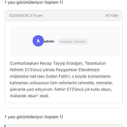
1 yazı görüntüleniyor (toplam 1)
02/06/2026: 3:14 pm
#17089
A
admin
Anahtar yönetici
Cumhurbaşkanı Recep Tayyip Erdoğan, “İstanbul’un
fethinin 573’üncü yılında Peygamber Efendimizin
müjdesine nail olan Sultan Fatih’i, o büyük kumandanın
kahraman ordusunun tüm neferlerini rahmetle, minnetle,
şükranla yad ediyorum. Fethin 573’üncü yılı kutlu olsun,
mübarek olsun” dedi.
1 yazı görüntüleniyor (toplam 1)