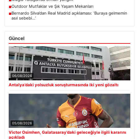
■
Outdoor Mutfaklar ve Şık Yaşam Mekanları
■
Bernardo Silva’dan Real Madrid açıklaması: ‘Buraya gelmemin
■
asıl sebebi…’
Güncel
06/08/2026
Antalya’daki yolsuzluk soruşturmasında iki yeni gözaltı
05/08/2026
Victor Osimhen, Galatasaray’daki geleceğiyle ilgili kararını
açıkladı