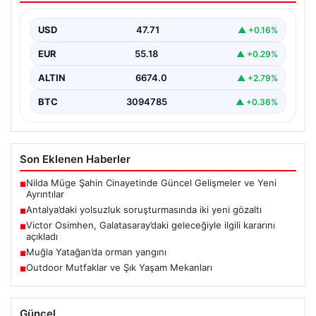
{ "title": "Antalya'daki Yolsuzluk Soruşturmasında İki
Yeni Gözaltı İşlemi", "content": "Antalya Büyükşehir
USD
47.71
▲ +0.16%
Belediyesi'ne yönelik…
EUR
55.18
▲ +0.29%
ALTIN
6674.0
▲ +2.79%
BTC
3094785
▲ +0.36%
Son Eklenen Haberler
Nilda Müge Şahin Cinayetinde Güncel Gelişmeler ve Yeni
■
Ayrıntılar
Antalya’daki yolsuzluk soruşturmasında iki yeni gözaltı
■
Victor Osimhen, Galatasaray’daki geleceğiyle ilgili kararını
■
açıkladı
Muğla Yatağan’da orman yangını
■
Outdoor Mutfaklar ve Şık Yaşam Mekanları
■
Güncel