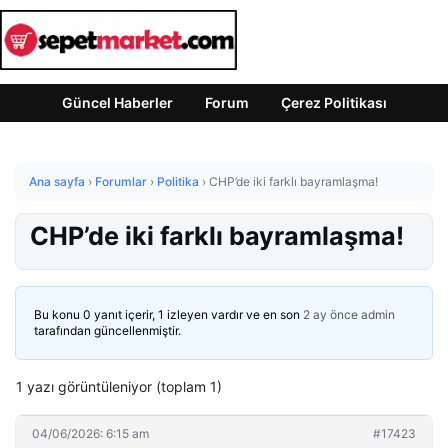
Güncel Haberler
Forum
Çerez Politikası
Ana sayfa
›
Forumlar
›
Politika
›
CHP’de iki farklı bayramlaşma!
CHP’de iki farklı bayramlaşma!
Bu konu 0 yanıt içerir, 1 izleyen vardır ve en son
2 ay önce
admin
tarafından güncellenmiştir.
1 yazı görüntüleniyor (toplam 1)
04/06/2026: 6:15 am
#17423