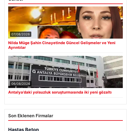
07/08/2026
Nilda Müge Şahin Cinayetinde Güncel Gelişmeler ve Yeni
Ayrıntılar
06/08/2026
Antalya’daki yolsuzluk soruşturmasında iki yeni gözaltı
Son Eklenen Firmalar