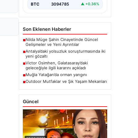
BTC
3094785
▲ +0.36%
Son Eklenen Haberler
Nilda Müge Şahin Cinayetinde Güncel
■
Gelişmeler ve Yeni Ayrıntılar
Antalya’daki yolsuzluk soruşturmasında iki
■
yeni gözaltı
Victor Osimhen, Galatasaray’daki
■
geleceğiyle ilgili kararını açıkladı
Muğla Yatağan’da orman yangını
■
Outdoor Mutfaklar ve Şık Yaşam Mekanları
■
Güncel