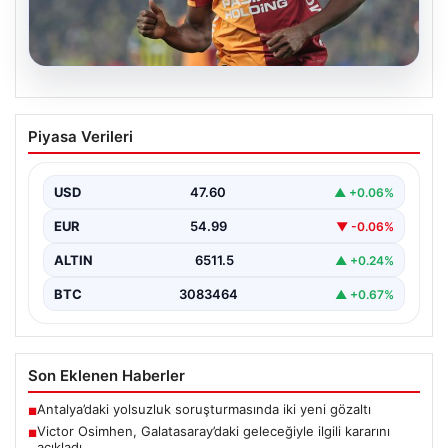
05.08.2026
Victor Osimhen, Galatasaray’daki
Piyasa Verileri
geleceğiyle ilgili kararını açıkladı
Galatasaray'ın yıldız forveti Victor Osimhen, son
dönemde gösterdiği etkileyici performansla Avrupa'nın
USD
47.60
▲ +0.06%
önde gelen kulüplerinin…
EUR
54.99
▼ -0.06%
ALTIN
6511.5
▲ +0.24%
BTC
3083464
▲ +0.67%
Son Eklenen Haberler
Antalya’daki yolsuzluk soruşturmasında iki yeni gözaltı
■
Victor Osimhen, Galatasaray’daki geleceğiyle ilgili kararını
■
açıkladı