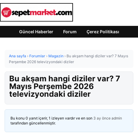
Güncel Haberler
Forum
Çerez Politikası
Ana sayfa
›
Forumlar
›
Magazin
›
Bu akşam hangi diziler var? 7 Mayıs
Perşembe 2026 televizyondaki diziler
Bu akşam hangi diziler var? 7
Mayıs Perşembe 2026
televizyondaki diziler
Bu konu 0 yanıt içerir, 1 izleyen vardır ve en son
3 ay önce
admin
tarafından güncellenmiştir.