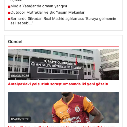
Muğla Yatağan’da orman yangını
■
Outdoor Mutfaklar ve Şık Yaşam Mekanları
■
Bernardo Silva’dan Real Madrid açıklaması: ‘Buraya gelmemin
■
asıl sebebi…’
Güncel
06/08/2026
Antalya’daki yolsuzluk soruşturmasında iki yeni gözaltı
05/08/2026